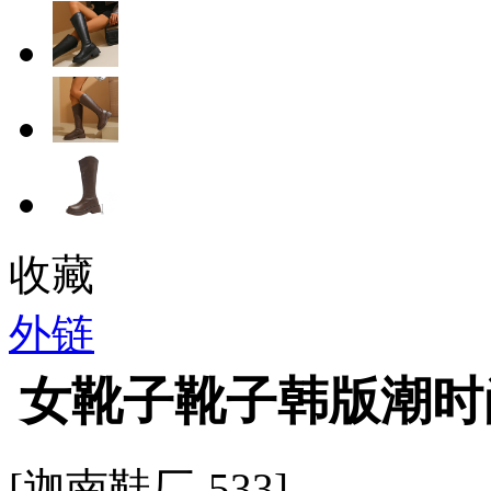
收藏
外链
女靴子靴子韩版潮时
[迦南鞋厂-533]