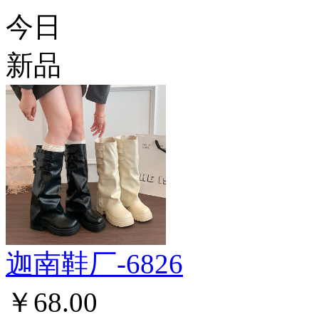
今日
新品
迦南鞋厂-6826
￥68.00