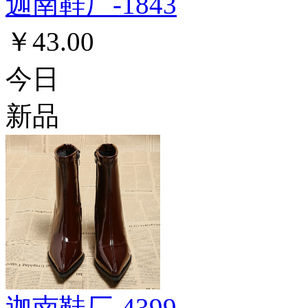
迦南鞋厂-1843
￥43.00
今日
新品
迦南鞋厂-4399