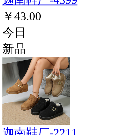
￥43.00
今日
新品
迦南鞋厂-2211