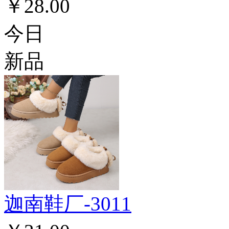
￥28.00
今日
新品
迦南鞋厂-3011