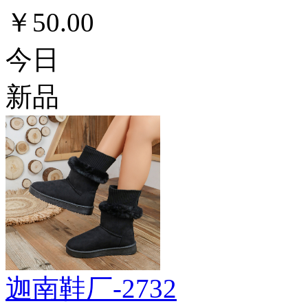
￥50.00
今日
新品
迦南鞋厂-2732