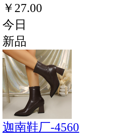
￥27.00
今日
新品
迦南鞋厂-4560