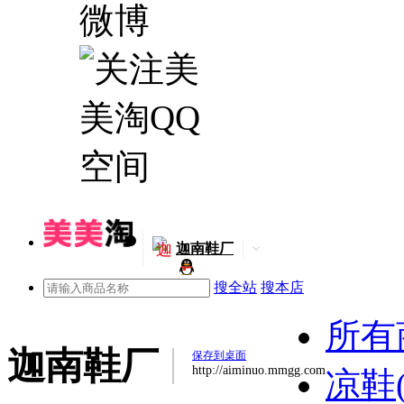
迦
迦南鞋厂
搜全站
搜本店
所有
迦南鞋厂
保存到桌面
http://aiminuo.mmgg.com
凉鞋(