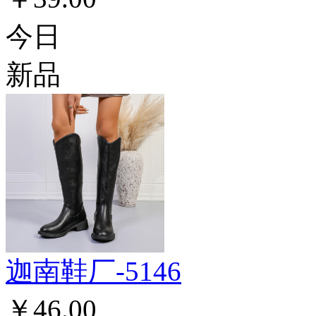
今日
新品
迦南鞋厂-5146
￥46.00