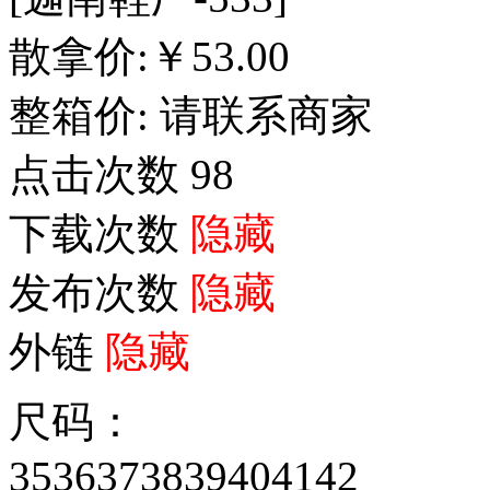
散拿价:
￥
53.00
整箱价:
请联系商家
点击次数
98
下载次数
隐藏
发布次数
隐藏
外链
隐藏
尺码：
35
36
37
38
39
40
41
42