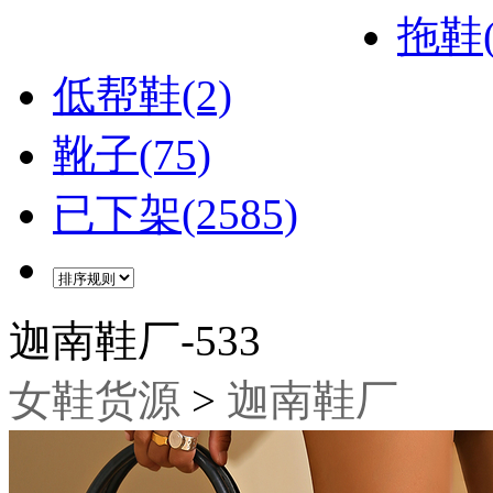
拖鞋(
低帮鞋(2)
靴子(75)
已下架(2585)
迦南鞋厂-533
女鞋货源
>
迦南鞋厂