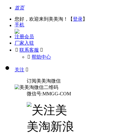
首页
您好，欢迎来到美美淘！【
登录
】
手机
注册会员
厂家入驻

联系客服

󰅃
帮助中心
关注

订阅美美淘微信
微信号:MMGG-COM