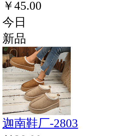
￥45.00
今日
新品
迦南鞋厂-2803