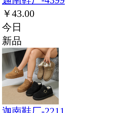
￥43.00
今日
新品
迦南鞋厂-2211