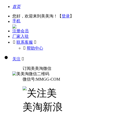
首页
您好，欢迎来到美美淘！【
登录
】
手机
注册会员
厂家入驻

联系客服

󰅃
帮助中心
关注

订阅美美淘微信
微信号:MMGG-COM