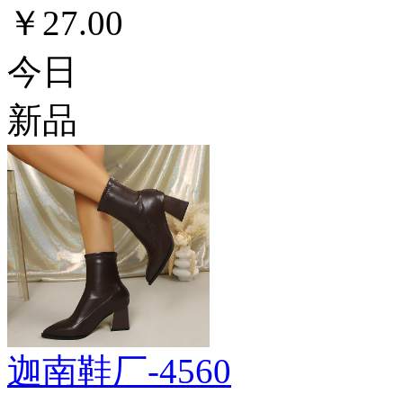
￥27.00
今日
新品
迦南鞋厂-4560