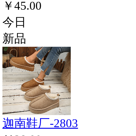
￥45.00
今日
新品
迦南鞋厂-2803