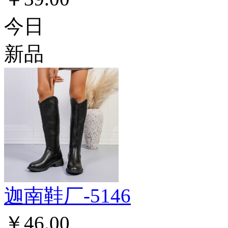
今日
新品
迦南鞋厂-5146
￥46.00