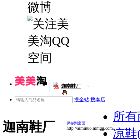
迦
迦南鞋厂
搜全站
搜本店
所有
迦南鞋厂
保存到桌面
http://aiminuo.mmgg.com
凉鞋(