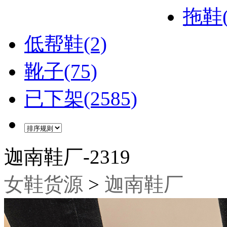
拖鞋(
低帮鞋(2)
靴子(75)
已下架(2585)
迦南鞋厂-2319
女鞋货源
>
迦南鞋厂