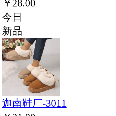
￥28.00
今日
新品
迦南鞋厂-3011