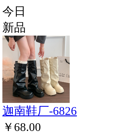
今日
新品
迦南鞋厂-6826
￥68.00