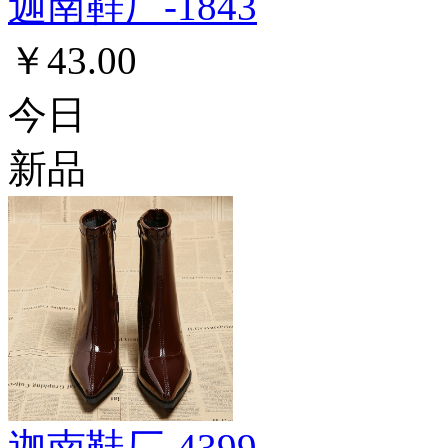
迦南鞋厂-1843
￥43.00
今日
新品
迦南鞋厂-4399