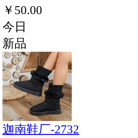
￥50.00
今日
新品
迦南鞋厂-2732