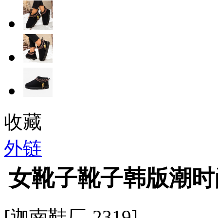
收藏
外链
女靴子靴子韩版潮时
[迦南鞋厂-2319]