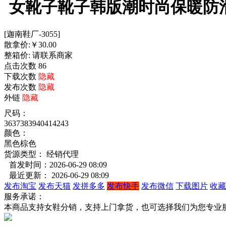
女靴子靴子韩版潮时尚保暖防
[迦南鞋厂-3055]
散拿价:
￥
30.00
整箱价:
请联系商家
点击次数
86
下载次数
隐藏
发布次数
隐藏
外链
隐藏
尺码：
36
37
38
39
40
41
42
43
颜色：
黑色
棕色
货源类型： 经销代理
首发时间：2026-06-29 08:09
最近更新： 2026-06-29 08:09
发布淘宝
发布天猫
发拼多多
发布快手
发布微信
下载图片
收藏
服务承诺：
本商品支持女鞋分销，支持上门拿货，也可选择我们为您专业