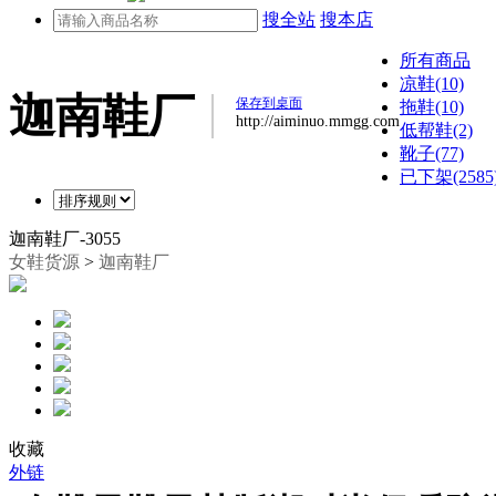
搜全站
搜本店
所有商品
凉鞋(10)
迦南鞋厂
保存到桌面
拖鞋(10)
http://aiminuo.mmgg.com
低帮鞋(2)
靴子(77)
已下架(2585
迦南鞋厂-3055
女鞋货源
>
迦南鞋厂
收藏
外链