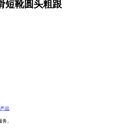
滑短靴圆头粗跟
产品
服务。