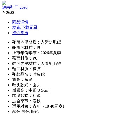
迦南鞋厂-2693
￥26.00
商品详情
发布/下载记录
投诉举报
靴筒内里材质：人造短毛绒
靴筒面材质：PU
上市年份季节：2026年夏季
帮面材质：PU
鞋面内里材质：人造短毛绒
鞋底材质：橡胶
靴款品名：时装靴
筒高：短筒
鞋头款式：圆头
后跟高：中跟(3-5cm)
跟底款式：粗跟
适合季节：春秋
适用对象：青年（18-40周岁）
颜色:黑色,棕色