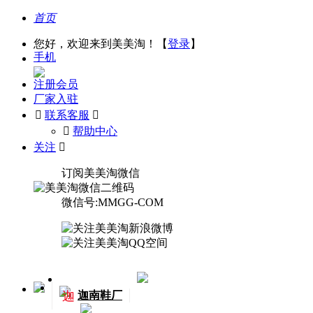
首页
您好，欢迎来到美美淘！【
登录
】
手机
注册会员
厂家入驻

联系客服

󰅃
帮助中心
关注

订阅美美淘微信
微信号:MMGG-COM
迦
迦南鞋厂