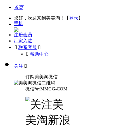
首页
您好，欢迎来到美美淘！【
登录
】
手机
注册会员
厂家入驻

联系客服

󰅃
帮助中心
关注

订阅美美淘微信
微信号:MMGG-COM