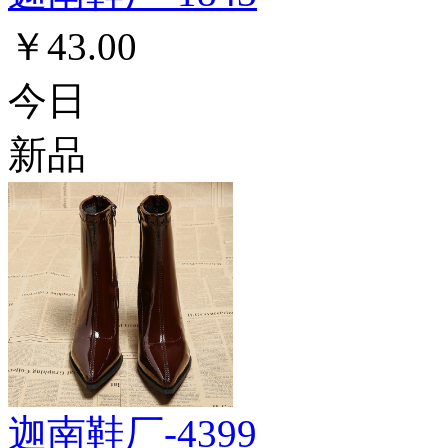
￥43.00
今日
新品
迦南鞋厂-4399