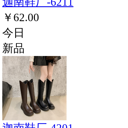
迦南鞋厂-6211
￥62.00
今日
新品
迦南鞋厂-4201