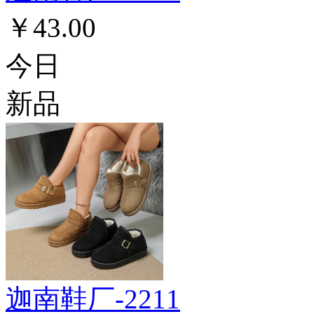
￥43.00
今日
新品
迦南鞋厂-2211