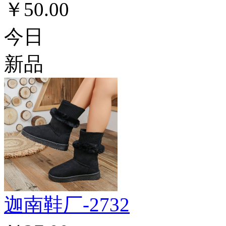
￥50.00
今日
新品
迦南鞋厂-2732