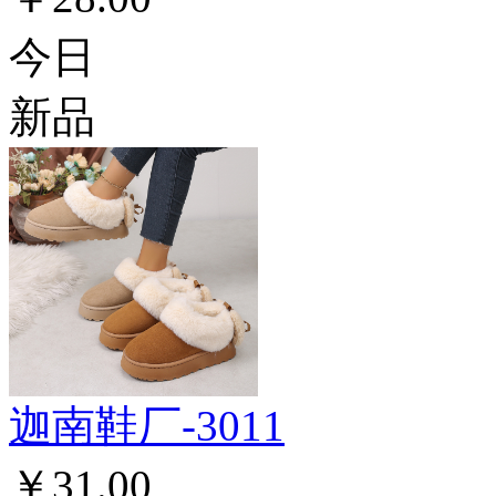
今日
新品
迦南鞋厂-3011
￥31.00