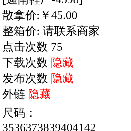
散拿价:
￥
45.00
整箱价:
请联系商家
点击次数
75
下载次数
隐藏
发布次数
隐藏
外链
隐藏
尺码：
35
36
37
38
39
40
41
42