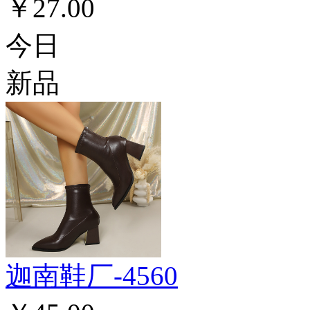
￥27.00
今日
新品
迦南鞋厂-4560