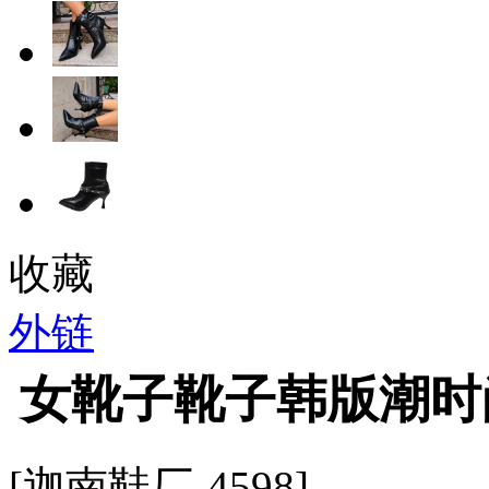
收藏
外链
女靴子靴子韩版潮时
[迦南鞋厂-4598]