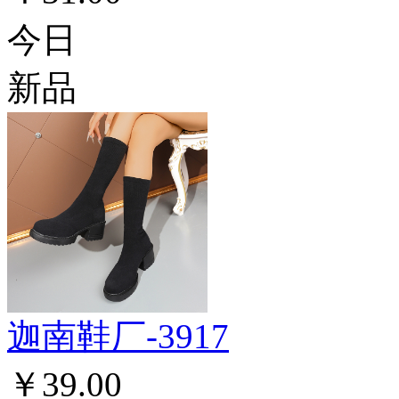
今日
新品
迦南鞋厂-3917
￥39.00