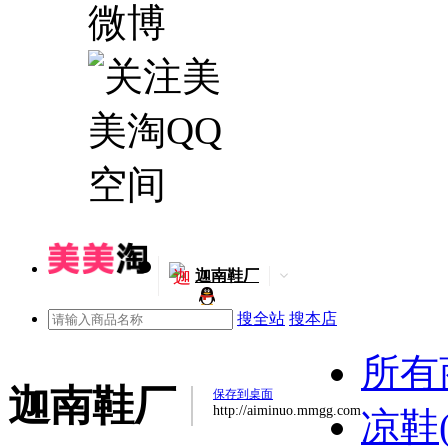
迦
迦南鞋厂
搜全站
搜本店
所有
迦南鞋厂
保存到桌面
http://aiminuo.mmgg.com
凉鞋(