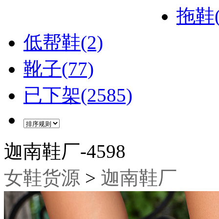
拖鞋(
低帮鞋(2)
靴子(77)
已下架(2585)
迦南鞋厂-4598
女鞋货源
>
迦南鞋厂