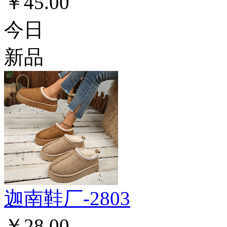
￥45.00
今日
新品
迦南鞋厂-2803
￥28.00