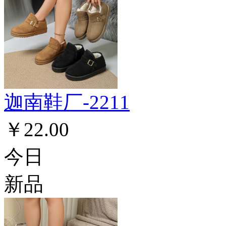
迦南鞋厂-2211
￥22.00
今日
新品