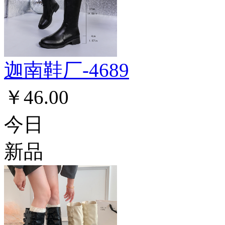
迦南鞋厂-4689
￥46.00
今日
新品