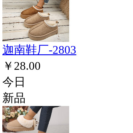
迦南鞋厂-2803
￥28.00
今日
新品