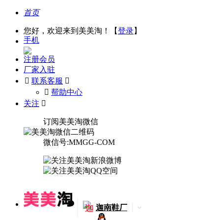
首页
您好，欢迎来到美美淘！【
登录
】
手机
注册会员
厂家入驻

联系客服

󰅃
帮助中心
关注

订阅美美淘微信
微信号:MMGG-COM
迦
迦南鞋厂