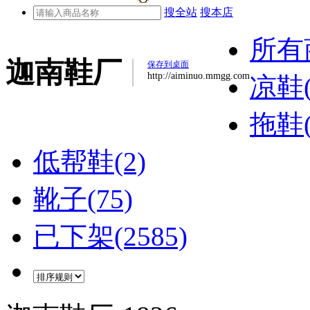
搜全站
搜本店
所有
迦南鞋厂
保存到桌面
http://aiminuo.mmgg.com
凉鞋(
拖鞋(
低帮鞋(2)
靴子(75)
已下架(2585)