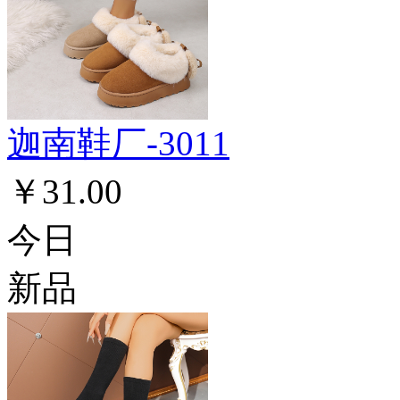
迦南鞋厂-3011
￥31.00
今日
新品