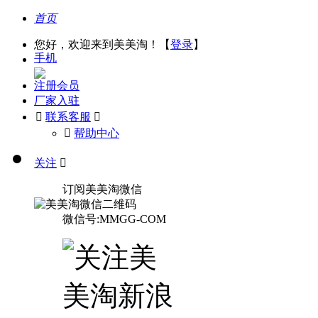
首页
您好，欢迎来到美美淘！【
登录
】
手机
注册会员
厂家入驻

联系客服

󰅃
帮助中心
关注

订阅美美淘微信
微信号:MMGG-COM