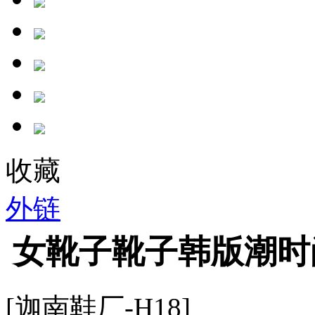
收藏
外链
女靴子靴子韩版潮时
[迦南鞋厂-H18]