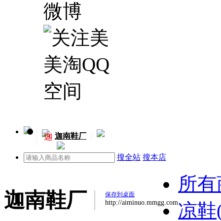
迦
迦南鞋厂
搜全站
搜本店
所有
迦南鞋厂
保存到桌面
http://aiminuo.mmgg.com
凉鞋(