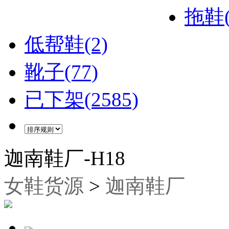
拖鞋(
低帮鞋(2)
靴子(77)
已下架(2585)
迦南鞋厂-H18
女鞋货源
>
迦南鞋厂