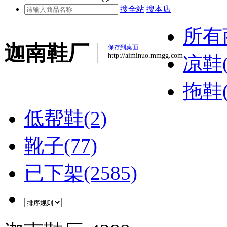
搜全站
搜本店
所有
迦南鞋厂
保存到桌面
http://aiminuo.mmgg.com
凉鞋(
拖鞋(
低帮鞋(2)
靴子(77)
已下架(2585)