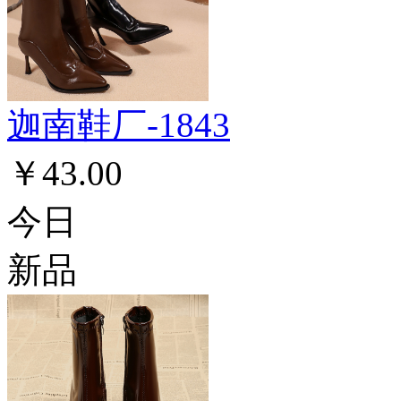
迦南鞋厂-1843
￥43.00
今日
新品