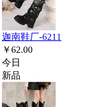
迦南鞋厂-6211
￥62.00
今日
新品