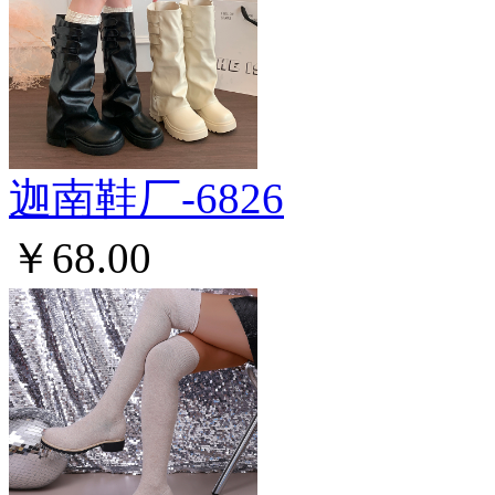
迦南鞋厂-6826
￥68.00