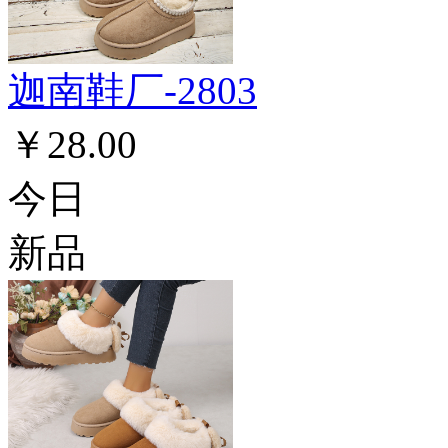
迦南鞋厂-2803
￥28.00
今日
新品