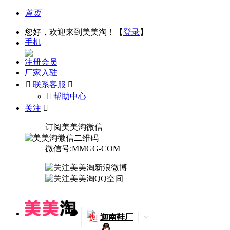
首页
您好，欢迎来到美美淘！【
登录
】
手机
注册会员
厂家入驻

联系客服

󰅃
帮助中心
关注

订阅美美淘微信
微信号:MMGG-COM
迦
迦南鞋厂