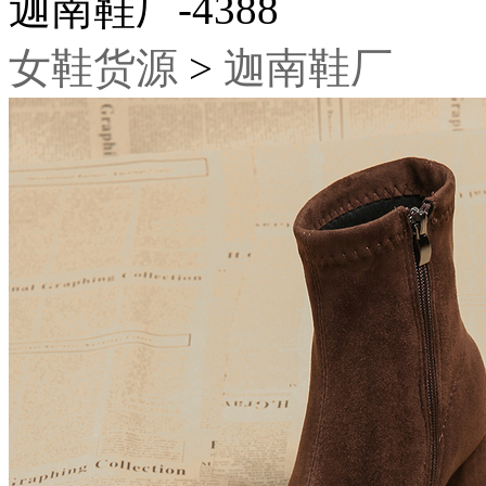
迦南鞋厂-4388
女鞋货源
>
迦南鞋厂