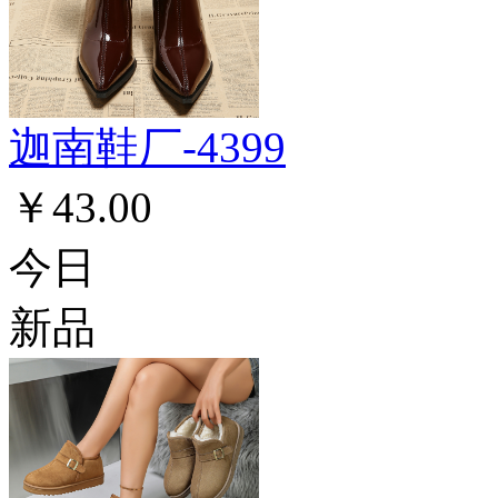
迦南鞋厂-4399
￥43.00
今日
新品