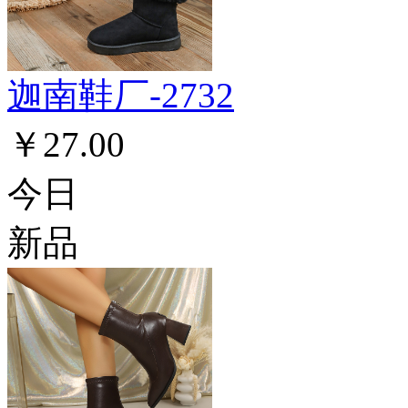
迦南鞋厂-2732
￥27.00
今日
新品