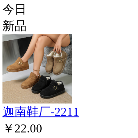
今日
新品
迦南鞋厂-2211
￥22.00