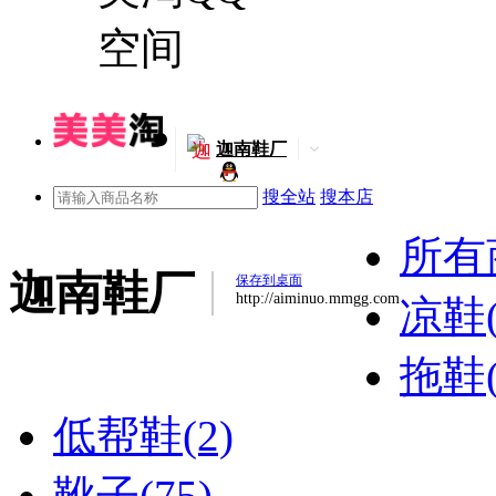
迦
迦南鞋厂
搜全站
搜本店
所有
迦南鞋厂
保存到桌面
http://aiminuo.mmgg.com
凉鞋(
拖鞋(
低帮鞋(2)
靴子(75)