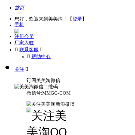
首页
您好，欢迎来到美美淘！【
登录
】
手机
注册会员
厂家入驻

联系客服

󰅃
帮助中心
关注

订阅美美淘微信
微信号:MMGG-COM