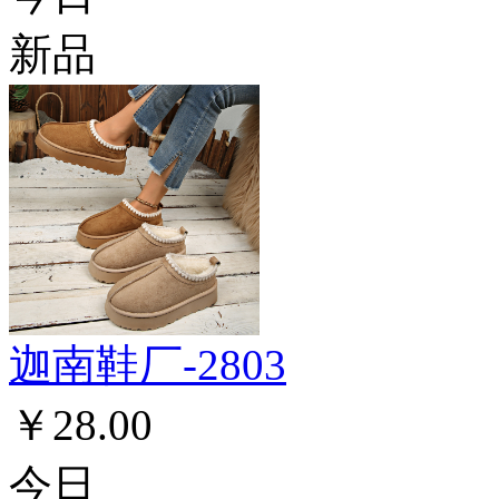
新品
迦南鞋厂-2803
￥28.00
今日