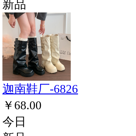
新品
迦南鞋厂-6826
￥68.00
今日