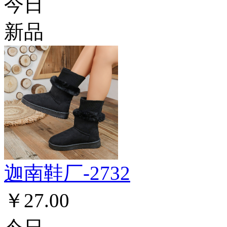
今日
新品
迦南鞋厂-2732
￥27.00