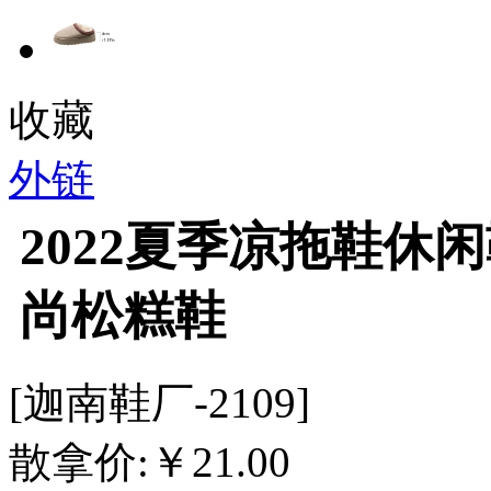
收藏
外链
2022夏季凉拖鞋休
尚松糕鞋
[迦南鞋厂-2109]
散拿价:
￥
21.00