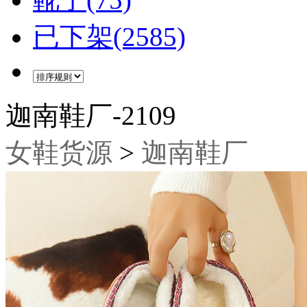
已下架(2585)
迦南鞋厂-2109
女鞋货源
>
迦南鞋厂