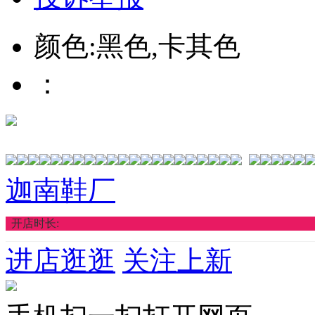
颜色:黑色,卡其色
：
迦南鞋厂
开店时长:
进店逛逛
关注上新