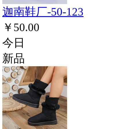
迦南鞋厂-50-123
￥50.00
今日
新品