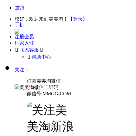
首页
您好，欢迎来到美美淘！【
登录
】
手机
注册会员
厂家入驻

联系客服

󰅃
帮助中心
关注

订阅美美淘微信
微信号:MMGG-COM