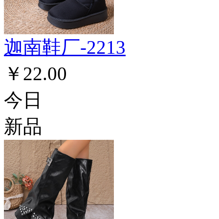
迦南鞋厂-2213
￥22.00
今日
新品