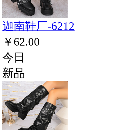
迦南鞋厂-6212
￥62.00
今日
新品