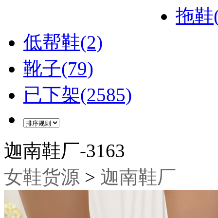
拖鞋(
低帮鞋(2)
靴子(79)
已下架(2585)
迦南鞋厂-3163
女鞋货源
>
迦南鞋厂