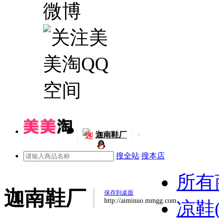
迦
迦南鞋厂
搜全站
搜本店
所有
迦南鞋厂
保存到桌面
http://aiminuo.mmgg.com
凉鞋(