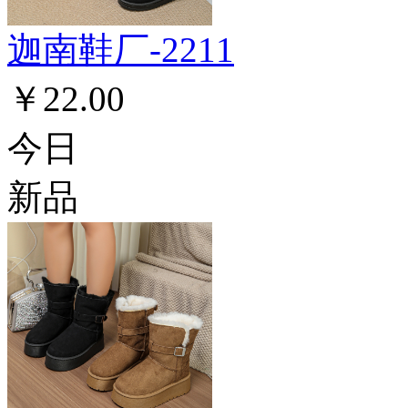
迦南鞋厂-2211
￥22.00
今日
新品