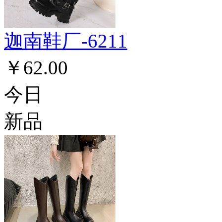
迦南鞋厂-6211
￥62.00
今日
新品