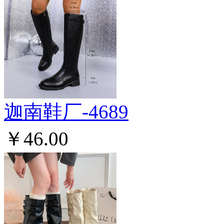
迦南鞋厂-4689
￥46.00