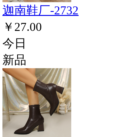
迦南鞋厂-2732
￥27.00
今日
新品