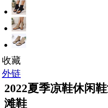
收藏
外链
2022夏季凉鞋休闲
滩鞋