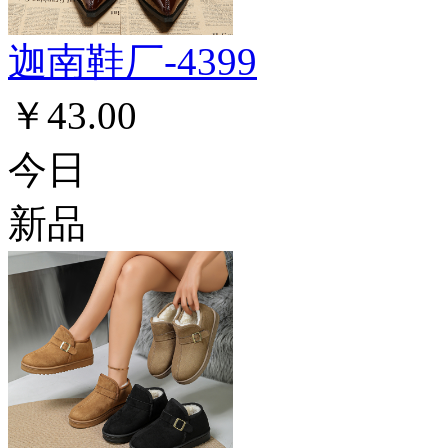
迦南鞋厂-4399
￥43.00
今日
新品