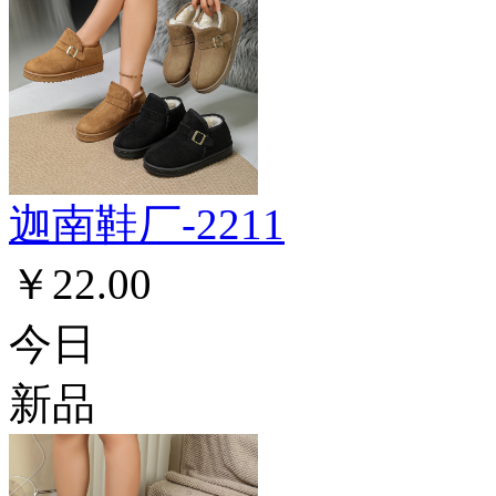
迦南鞋厂-2211
￥22.00
今日
新品