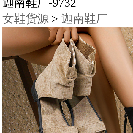
迦南鞋厂-9732
女鞋货源
>
迦南鞋厂