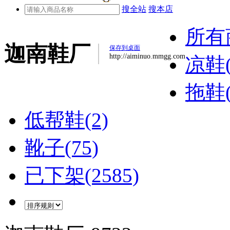
搜全站
搜本店
所有
迦南鞋厂
保存到桌面
http://aiminuo.mmgg.com
凉鞋(
拖鞋(
低帮鞋(2)
靴子(75)
已下架(2585)