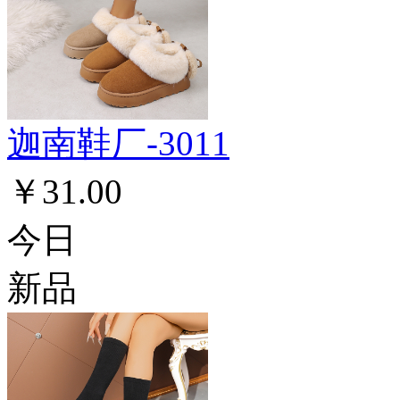
迦南鞋厂-3011
￥31.00
今日
新品