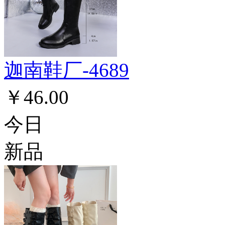
迦南鞋厂-4689
￥46.00
今日
新品