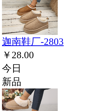
迦南鞋厂-2803
￥28.00
今日
新品