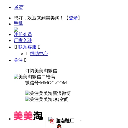
首页
您好，欢迎来到美美淘！【
登录
】
手机
注册会员
厂家入驻

联系客服

󰅃
帮助中心
关注

订阅美美淘微信
微信号:MMGG-COM
迦
迦南鞋厂