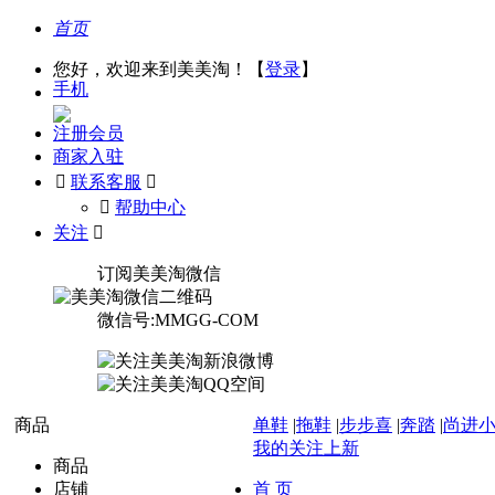
首页
您好，欢迎来到美美淘！【
登录
】
手机
注册会员
商家入驻

联系客服

󰅃
帮助中心
关注

订阅美美淘微信
微信号:MMGG-COM
商品
单鞋
|
拖鞋
|
步步喜
|
奔踏
|
尚进
我的关注上新
商品
店铺
首 页