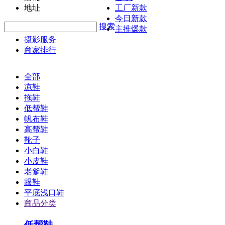
地址
工厂新款
今日新款
搜索
主推爆款
摄影服务
商家排行
全部
凉鞋
拖鞋
低帮鞋
帆布鞋
高帮鞋
靴子
小白鞋
小皮鞋
老爹鞋
跟鞋
平底浅口鞋
商品分类
低帮鞋