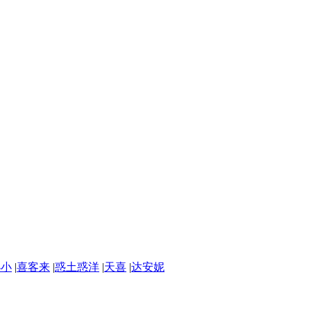
小小
|
喜客来
|
惑土惑洋
|
天喜
|
达安妮