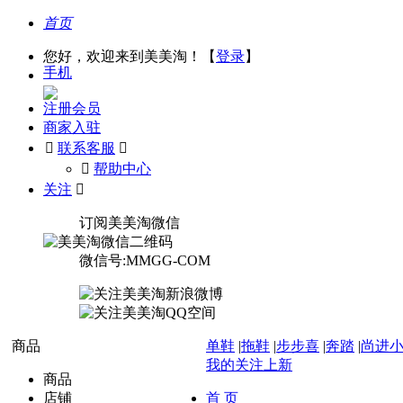
首页
您好，欢迎来到美美淘！【
登录
】
手机
注册会员
商家入驻

联系客服

󰅃
帮助中心
关注

订阅美美淘微信
微信号:MMGG-COM
商品
单鞋
|
拖鞋
|
步步喜
|
奔踏
|
尚进
我的关注上新
商品
店铺
首 页