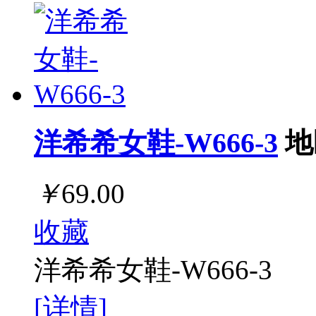
洋希希女鞋-W666-3
地
￥
69.00
收藏
洋希希女鞋-W666-3
[详情]