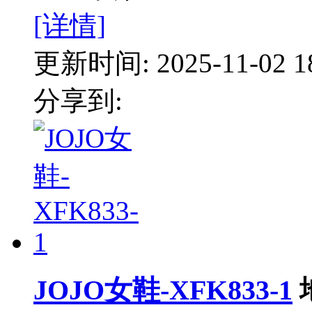
[详情]
更新时间: 2025-11-02 18
分享到:
JOJO女鞋-XFK833-1