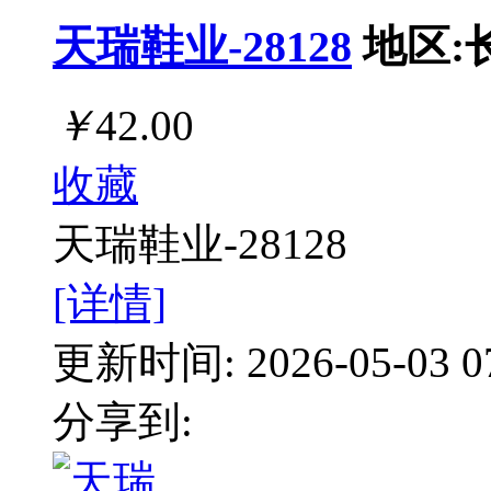
天瑞鞋业-28128
地区:
￥
42.00
收藏
天瑞鞋业-28128
[详情]
更新时间: 2026-05-03 07
分享到: