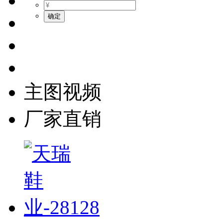
主图视频
厂家直销