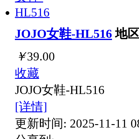
JOJO女鞋-HL516
地区
￥
39.00
收藏
JOJO女鞋-HL516
[详情]
更新时间: 2025-11-11 08