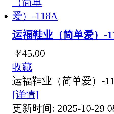
运福鞋业（简单爱）-11
￥
45.00
收藏
运福鞋业（简单爱）-11
[详情]
更新时间: 2025-10-29 08