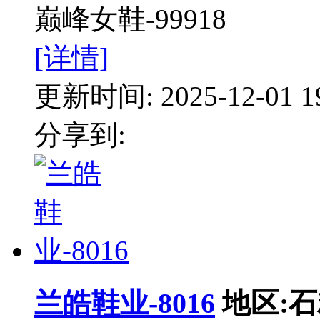
巅峰女鞋-99918
[详情]
更新时间: 2025-12-01 19
分享到:
兰皓鞋业-8016
地区: