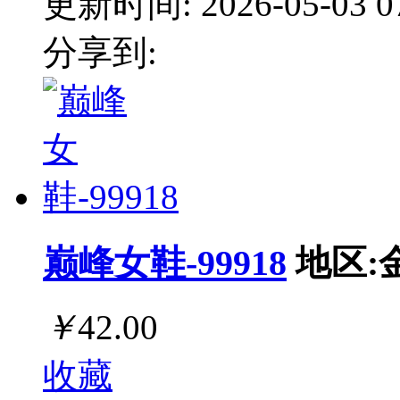
更新时间: 2026-05-03 07
分享到:
巅峰女鞋-99918
地区:
￥
42.00
收藏