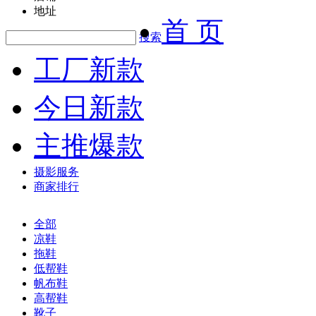
地址
首 页
搜索
工厂新款
今日新款
主推爆款
摄影服务
商家排行
全部
凉鞋
拖鞋
低帮鞋
帆布鞋
高帮鞋
靴子