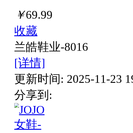
￥
69.99
收藏
兰皓鞋业-8016
[详情]
更新时间: 2025-11-23 19
分享到: