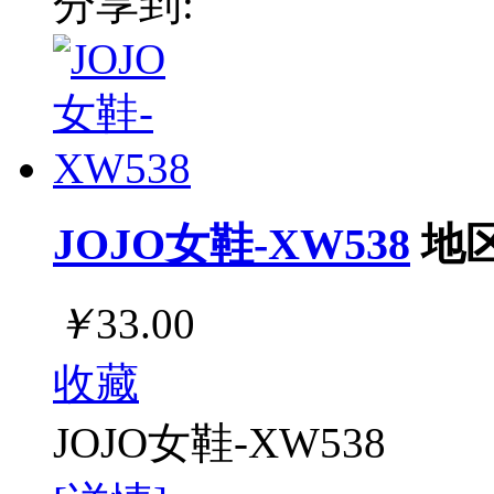
分享到:
JOJO女鞋-XW538
地
￥
33.00
收藏
JOJO女鞋-XW538