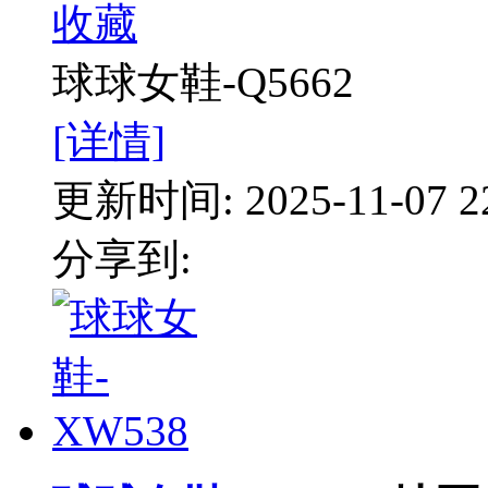
收藏
球球女鞋-Q5662
[详情]
更新时间: 2025-11-07 22
分享到: