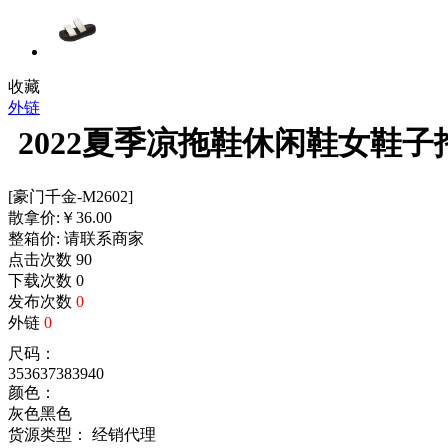
收藏
外链
2022夏季凉拖鞋休闲鞋女鞋
[豪门千金-M2602]
散拿价:
￥
36.00
整箱价:
请联系商家
点击次数
90
下载次数
0
发布次数
0
外链
0
尺码：
35
36
37
38
39
40
颜色：
灰色
黑色
货源类型： 经销代理