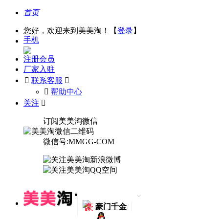
首页
您好，欢迎来到美美淘！【
登录
】
手机
注册会员
厂家入驻

联系客服

󰅃
帮助中心
关注

订阅美美淘微信
微信号:MMGG-COM
豪
豪门千金