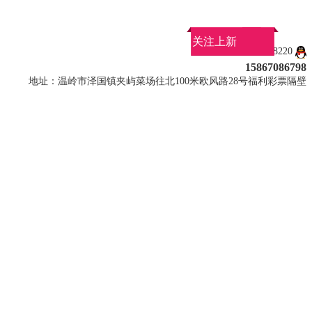
关注上新
QQ：907858220
15867086798
地址：温岭市泽国镇夹屿菜场往北100米欧风路28号福利彩票隔壁