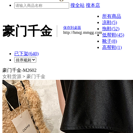
搜全站
搜本店
所有商品
凉鞋(5)
豪门千金
保存到桌面
拖鞋(52)
http://hmqj.mmgg.com
低帮鞋(45)
靴子(8)
高帮鞋(1)
已下架(640)
豪门千金-M2602
女鞋货源
>
豪门千金