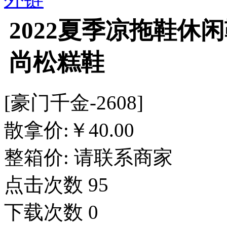
2022夏季凉拖鞋休
尚松糕鞋
[豪门千金-2608]
散拿价:
￥
40.00
整箱价:
请联系商家
点击次数
95
下载次数
0