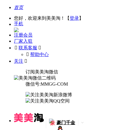
首页
您好，欢迎来到美美淘！【
登录
】
手机
注册会员
厂家入驻

联系客服

󰅃
帮助中心
关注

订阅美美淘微信
微信号:MMGG-COM
豪
豪门千金