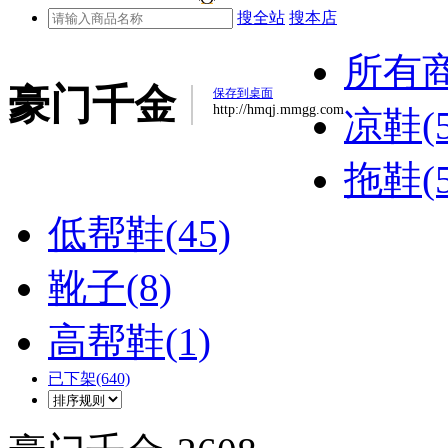
搜全站
搜本店
所有
豪门千金
保存到桌面
http://hmqj.mmgg.com
凉鞋(5
拖鞋(5
低帮鞋(45)
靴子(8)
高帮鞋(1)
已下架(640)