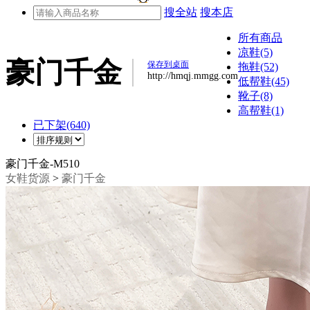
搜全站
搜本店
所有商品
凉鞋(5)
豪门千金
保存到桌面
拖鞋(52)
http://hmqj.mmgg.com
低帮鞋(45)
靴子(8)
高帮鞋(1)
已下架(640)
豪门千金-M510
女鞋货源
>
豪门千金