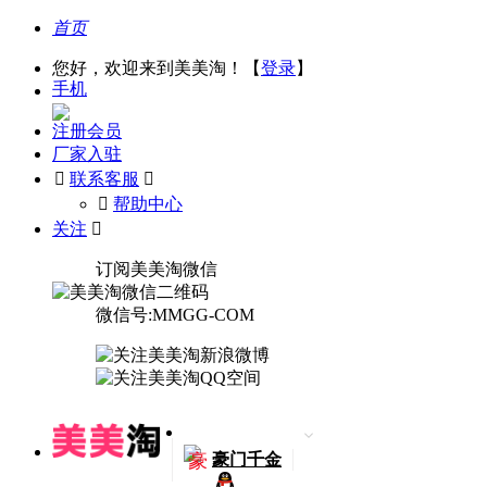
首页
您好，欢迎来到美美淘！【
登录
】
手机
注册会员
厂家入驻

联系客服

󰅃
帮助中心
关注

订阅美美淘微信
微信号:MMGG-COM
豪
豪门千金