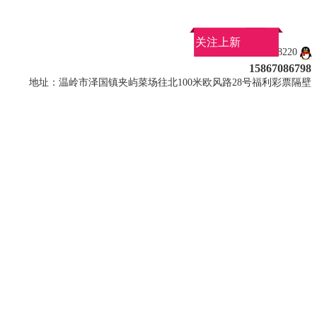
关注上新
QQ：907858220
15867086798
地址：温岭市泽国镇夹屿菜场往北100米欧风路28号福利彩票隔壁