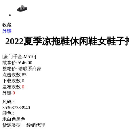
收藏
外链
2022夏季凉拖鞋休闲鞋女鞋
[豪门千金-M510]
散拿价:
￥
46.00
整箱价:
请联系商家
点击次数
85
下载次数
0
发布次数
0
外链
0
尺码：
35
36
37
38
39
40
颜色：
米白色
黑色
货源类型： 经销代理