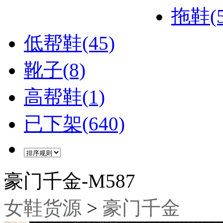
拖鞋(5
低帮鞋(45)
靴子(8)
高帮鞋(1)
已下架(640)
豪门千金-M587
女鞋货源
>
豪门千金