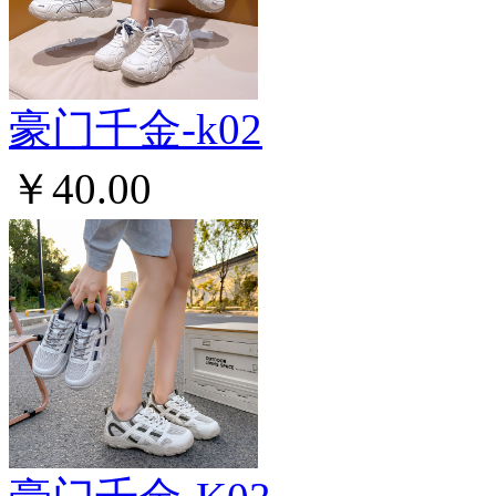
豪门千金-k02
￥40.00