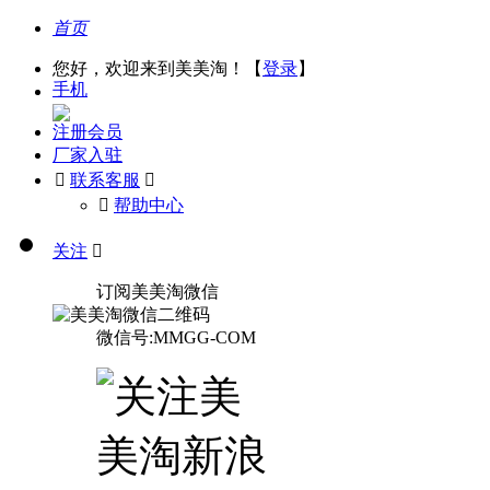
首页
您好，欢迎来到美美淘！【
登录
】
手机
注册会员
厂家入驻

联系客服

󰅃
帮助中心
关注

订阅美美淘微信
微信号:MMGG-COM