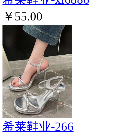
￥55.00
希莱鞋业-266