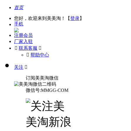
首页
您好，欢迎来到美美淘！【
登录
】
手机
注册会员
厂家入驻

联系客服

󰅃
帮助中心
关注

订阅美美淘微信
微信号:MMGG-COM