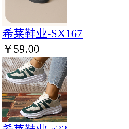
希莱鞋业-SX167
￥59.00