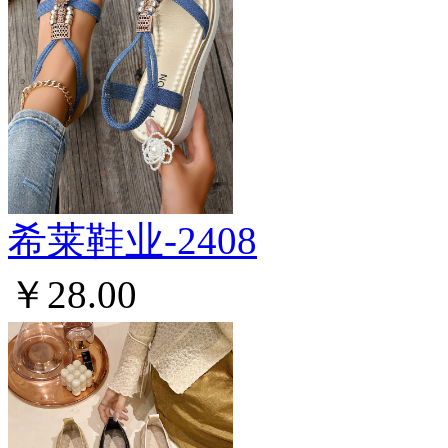
希莱鞋业-2408
￥28.00