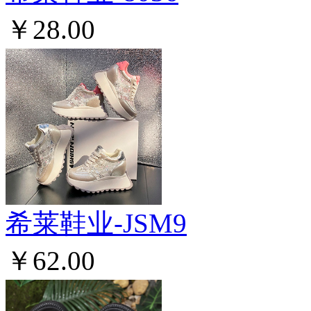
￥28.00
希莱鞋业-JSM9
￥62.00