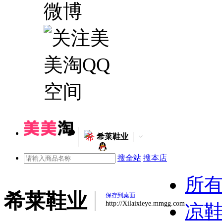
希
希莱鞋业
搜全站
搜本店
所
希莱鞋业
保存到桌面
http://Xilaixieye.mmgg.com
凉鞋(