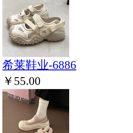
希莱鞋业-6886
￥55.00