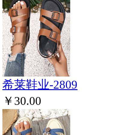
希莱鞋业-2809
￥30.00