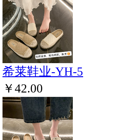
希莱鞋业-YH-5
￥42.00