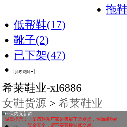
拖鞋(
低帮鞋(17)
靴子(2)
已下架(47)
希莱鞋业-xl6886
女鞋货源
>
希莱鞋业
60天内无新款
温馨提示：上架请联系厂家是否能正常发货，为确保您的
资金安全，请不要直接转账交易。