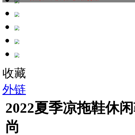
收藏
外链
2022夏季凉拖鞋休
尚