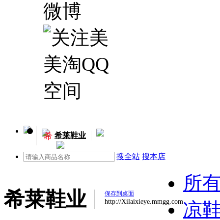
希
希莱鞋业
搜全站
搜本店
所
希莱鞋业
保存到桌面
http://Xilaixieye.mmgg.com
凉鞋(