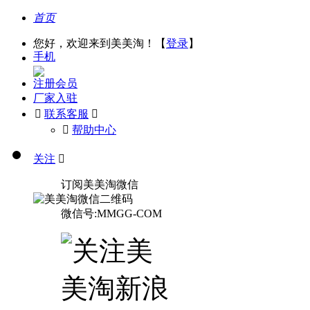
首页
您好，欢迎来到美美淘！【
登录
】
手机
注册会员
厂家入驻

联系客服

󰅃
帮助中心
关注

订阅美美淘微信
微信号:MMGG-COM