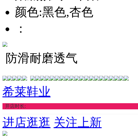
颜色:黑色,杏色
：
防滑耐磨透气
希莱鞋业
开店时长:
进店逛逛
关注上新