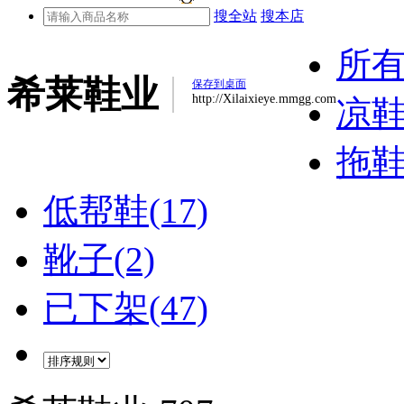
搜全站
搜本店
所
希莱鞋业
保存到桌面
http://Xilaixieye.mmgg.com
凉鞋(
拖鞋(
低帮鞋(17)
靴子(2)
已下架(47)