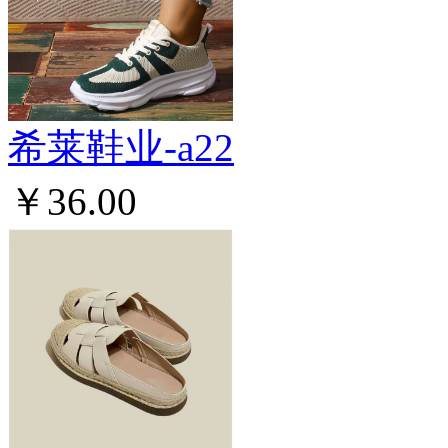
希莱鞋业-a22
￥36.00