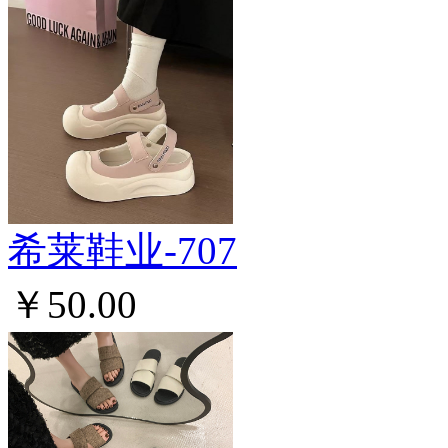
希莱鞋业-707
￥50.00