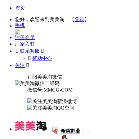
首页
您好，欢迎来到美美淘！【
登录
】
手机
注册会员
厂家入驻

联系客服

󰅃
帮助中心
关注

订阅美美淘微信
微信号:MMGG-COM
希
希莱鞋业