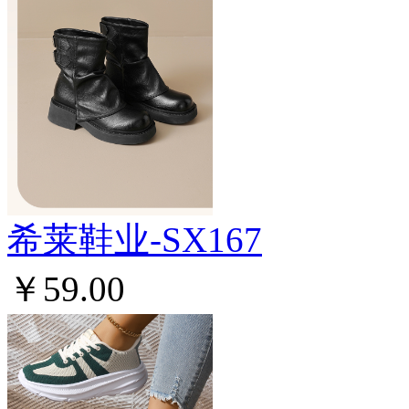
希莱鞋业-SX167
￥59.00