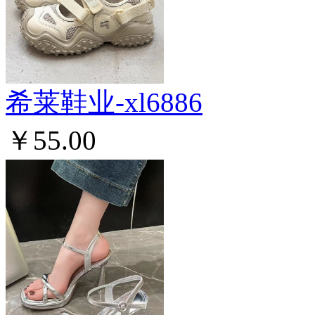
希莱鞋业-xl6886
￥55.00