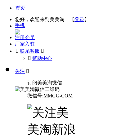
首页
您好，欢迎来到美美淘！【
登录
】
手机
注册会员
厂家入驻

联系客服

󰅃
帮助中心
关注

订阅美美淘微信
微信号:MMGG-COM