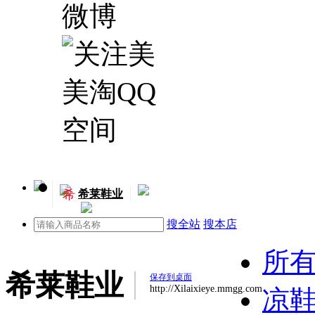
希
希莱鞋业
搜全站
搜本店
所
希莱鞋业
保存到桌面
http://Xilaixieye.mmgg.com
凉鞋(