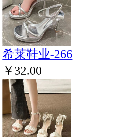
希莱鞋业-266
￥32.00