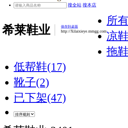
搜全站
搜本店
所
希莱鞋业
保存到桌面
http://Xilaixieye.mmgg.com
凉鞋(
拖鞋(
低帮鞋(17)
靴子(2)
已下架(47)