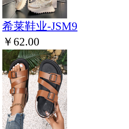
希莱鞋业-JSM9
￥62.00