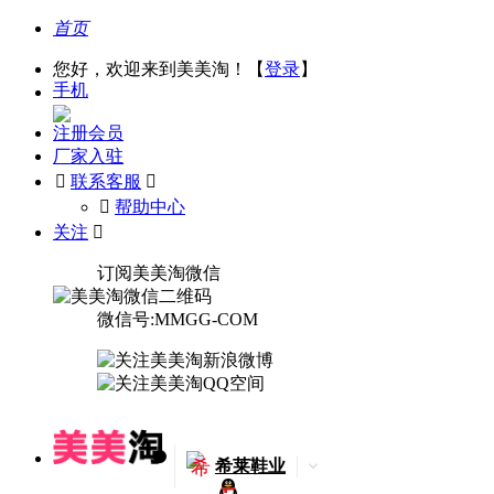
首页
您好，欢迎来到美美淘！【
登录
】
手机
注册会员
厂家入驻

联系客服

󰅃
帮助中心
关注

订阅美美淘微信
微信号:MMGG-COM
希
希莱鞋业