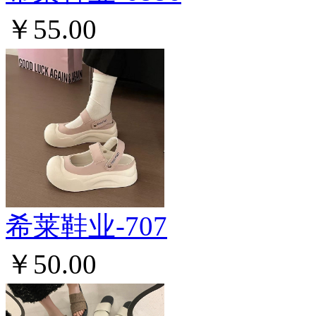
￥55.00
希莱鞋业-707
￥50.00