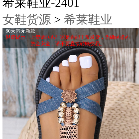
希莱鞋业-2401
女鞋货源
>
希莱鞋业
60天内无新款
温馨提示：上架请联系厂家是否能正常发货，为确保您的
资金安全，请不要直接转账交易。