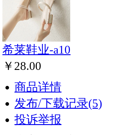
希莱鞋业-a10
￥28.00
商品详情
发布/下载记录(5)
投诉举报