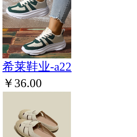
希莱鞋业-a22
￥36.00