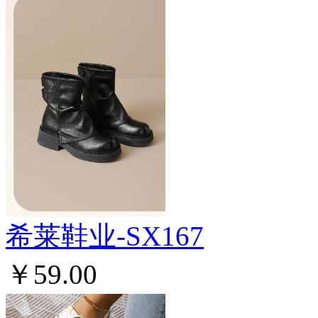
希莱鞋业-SX167
￥59.00