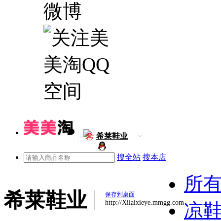
希
希莱鞋业
搜全站
搜本店
所
希莱鞋业
保存到桌面
http://Xilaixieye.mmgg.com
凉鞋(