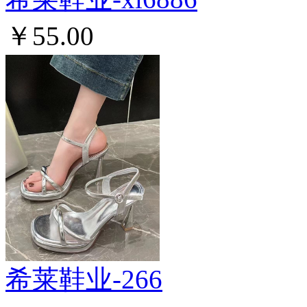
￥55.00
希莱鞋业-266