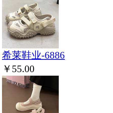
希莱鞋业-6886
￥55.00