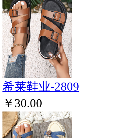
希莱鞋业-2809
￥30.00