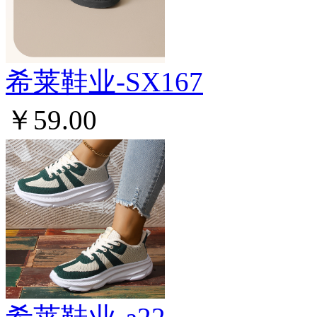
希莱鞋业-SX167
￥59.00