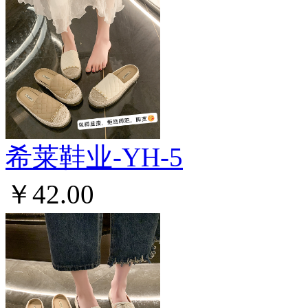
希莱鞋业-YH-5
￥42.00