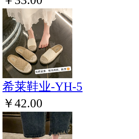
希莱鞋业-YH-5
￥42.00