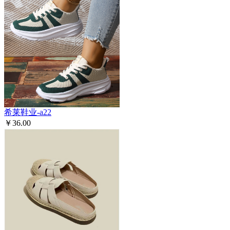
希莱鞋业-a22
￥36.00