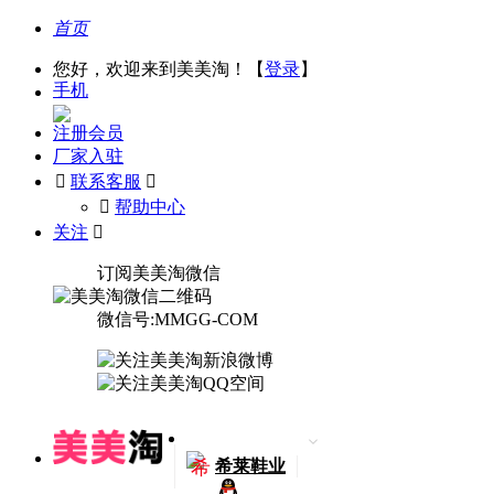
首页
您好，欢迎来到美美淘！【
登录
】
手机
注册会员
厂家入驻

联系客服

󰅃
帮助中心
关注

订阅美美淘微信
微信号:MMGG-COM
希
希莱鞋业