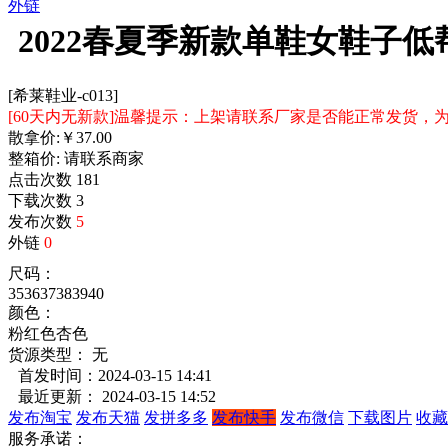
外链
2022春夏季新款单鞋女鞋子
[希莱鞋业-c013]
[60天内无新款]温馨提示：上架请联系厂家是否能正常发货
散拿价:
￥
37.00
整箱价:
请联系商家
点击次数
181
下载次数
3
发布次数
5
外链
0
尺码：
35
36
37
38
39
40
颜色：
粉红色
杏色
货源类型： 无
首发时间：2024-03-15 14:41
最近更新： 2024-03-15 14:52
发布淘宝
发布天猫
发拼多多
发布快手
发布微信
下载图片
收藏
服务承诺：