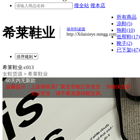
搜全站
搜本店
所有商品
凉鞋(5)
希莱鞋业
保存到桌面
拖鞋(10)
http://Xilaixieye.mmgg.com
低帮鞋(17)
靴子(2)
已下架(47)
希莱鞋业-c013
女鞋货源
>
希莱鞋业
60天内无新款
温馨提示：上架请联系厂家是否能正常发货，为确保您的
资金安全，请不要直接转账交易。