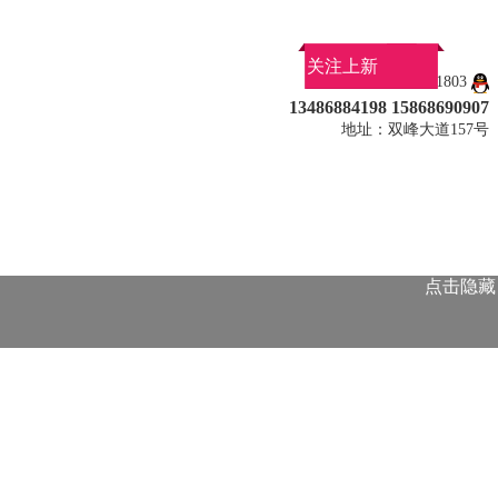
关注上新
QQ：313331803
13486884198 15868690907
地址：双峰大道157号
点击隐藏