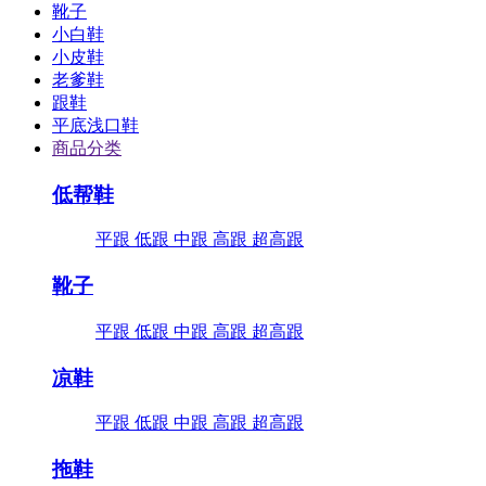
靴子
小白鞋
小皮鞋
老爹鞋
跟鞋
平底浅口鞋
商品分类
低帮鞋
平跟
低跟
中跟
高跟
超高跟
靴子
平跟
低跟
中跟
高跟
超高跟
凉鞋
平跟
低跟
中跟
高跟
超高跟
拖鞋