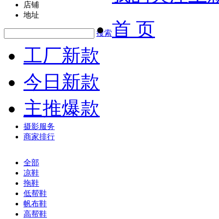
店铺
地址
首 页
搜索
工厂新款
今日新款
主推爆款
摄影服务
商家排行
全部
凉鞋
拖鞋
低帮鞋
帆布鞋
高帮鞋