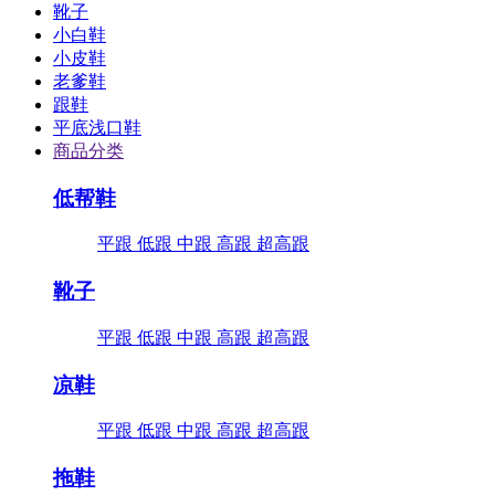
靴子
小白鞋
小皮鞋
老爹鞋
跟鞋
平底浅口鞋
商品分类
低帮鞋
平跟
低跟
中跟
高跟
超高跟
靴子
平跟
低跟
中跟
高跟
超高跟
凉鞋
平跟
低跟
中跟
高跟
超高跟
拖鞋