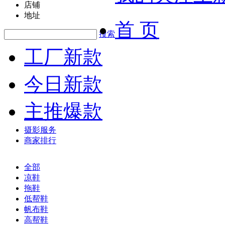
店铺
地址
首 页
搜索
工厂新款
今日新款
主推爆款
摄影服务
商家排行
全部
凉鞋
拖鞋
低帮鞋
帆布鞋
高帮鞋