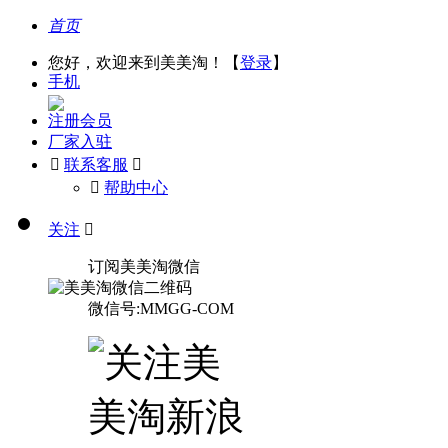
首页
您好，欢迎来到美美淘！【
登录
】
手机
注册会员
厂家入驻

联系客服

󰅃
帮助中心
关注

订阅美美淘微信
微信号:MMGG-COM