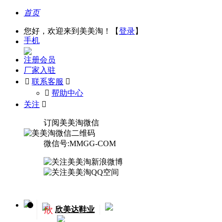
首页
您好，欢迎来到美美淘！【
登录
】
手机
注册会员
厂家入驻

联系客服

󰅃
帮助中心
关注

订阅美美淘微信
微信号:MMGG-COM
欣
欣美达鞋业