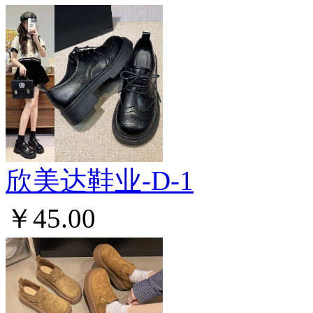
欣美达鞋业-D-1
￥45.00