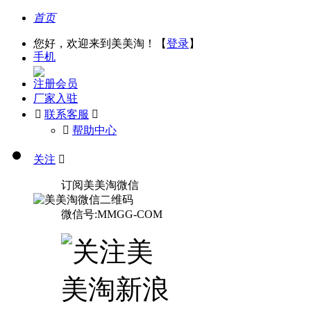
首页
您好，欢迎来到美美淘！【
登录
】
手机
注册会员
厂家入驻

联系客服

󰅃
帮助中心
关注

订阅美美淘微信
微信号:MMGG-COM