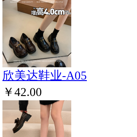
欣美达鞋业-A05
￥42.00