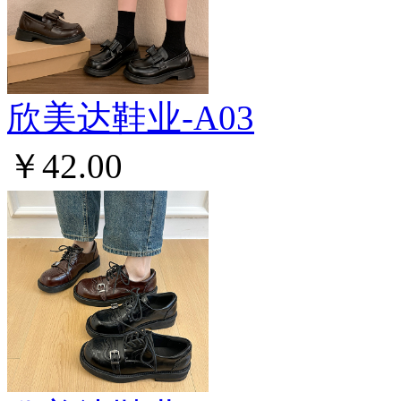
欣美达鞋业-A03
￥42.00