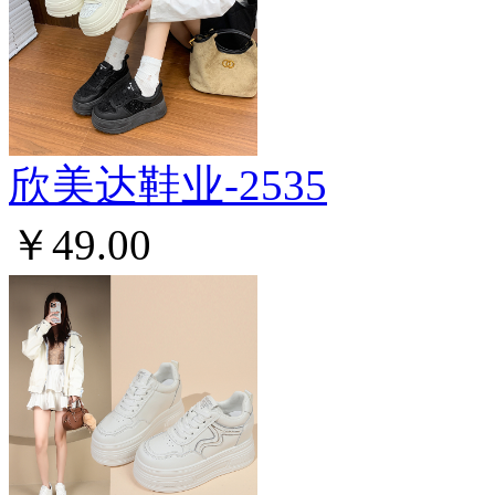
欣美达鞋业-2535
￥49.00