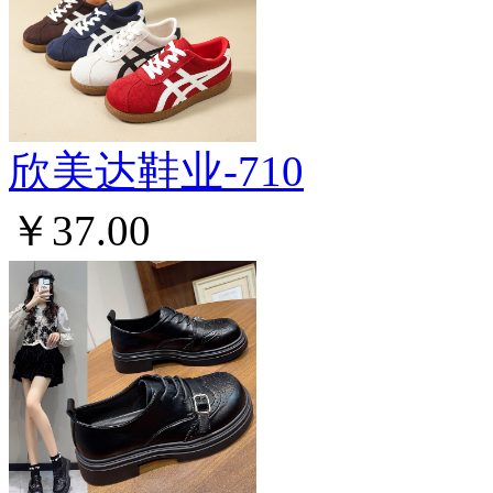
欣美达鞋业-710
￥37.00