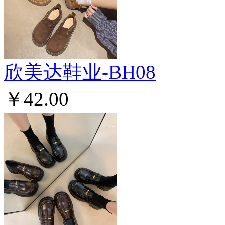
欣美达鞋业-BH08
￥42.00