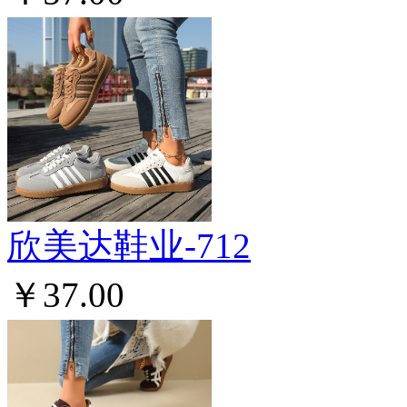
欣美达鞋业-712
￥37.00