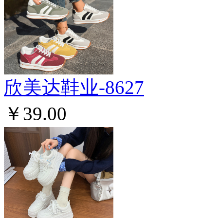
欣美达鞋业-8627
￥39.00