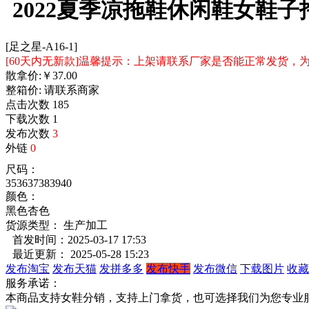
2022夏季凉拖鞋休闲鞋女鞋
[足之星-A16-1]
[60天内无新款]温馨提示：上架请联系厂家是否能正常发货
散拿价:
￥
37.00
整箱价:
请联系商家
点击次数
185
下载次数
1
发布次数
3
外链
0
尺码：
35
36
37
38
39
40
颜色：
黑色
杏色
货源类型： 生产加工
首发时间：2025-03-17 17:53
最近更新： 2025-05-28 15:23
发布淘宝
发布天猫
发拼多多
发布快手
发布微信
下载图片
收藏
服务承诺：
本商品支持女鞋分销，支持上门拿货，也可选择我们为您专业