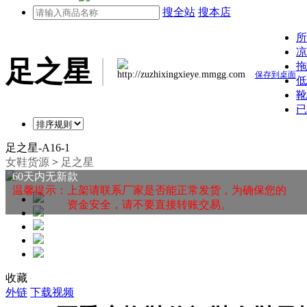
搜全站
搜本店
所
凉
足之星
拖
http://zuzhixingxieye.mmgg.com
保存到桌面
低
靴
已
足之星-A16-1
女鞋货源
>
足之星
60天内无新款
温馨提示：上架请联系厂家是否能正常发货，为确保您的
资金安全，请不要直接转账交易。
收藏
外链
下载视频