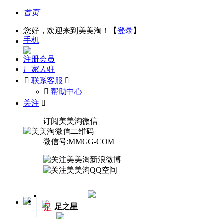
首页
您好，欢迎来到美美淘！【
登录
】
手机
注册会员
厂家入驻

联系客服

󰅃
帮助中心
关注

订阅美美淘微信
微信号:MMGG-COM
足
足之星