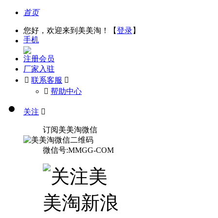
首页
您好，欢迎来到美美淘！【
登录
】
手机
注册会员
厂家入驻

联系客服

󰅃
帮助中心
关注

订阅美美淘微信
微信号:MMGG-COM