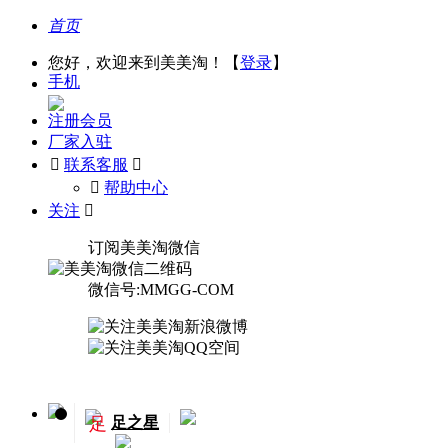
首页
您好，欢迎来到美美淘！【
登录
】
手机
注册会员
厂家入驻

联系客服

󰅃
帮助中心
关注

订阅美美淘微信
微信号:MMGG-COM
足
足之星