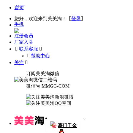
首页
您好，欢迎来到美美淘！【
登录
】
手机
注册会员
厂家入驻

联系客服

󰅃
帮助中心
关注

订阅美美淘微信
微信号:MMGG-COM
豪
豪门千金