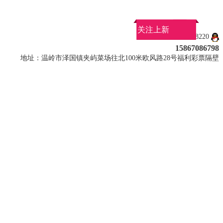
关注上新
QQ：907858220
15867086798
地址：温岭市泽国镇夹屿菜场往北100米欧风路28号福利彩票隔壁