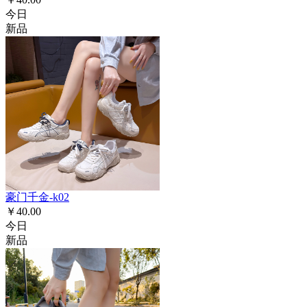
今日
新品
豪门千金-k02
￥40.00
今日
新品