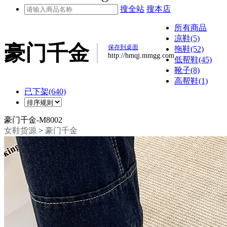
搜全站
搜本店
所有商品
凉鞋(5)
豪门千金
保存到桌面
拖鞋(52)
http://hmqj.mmgg.com
低帮鞋(45)
靴子(8)
高帮鞋(1)
已下架(640)
豪门千金-M8002
女鞋货源
>
豪门千金