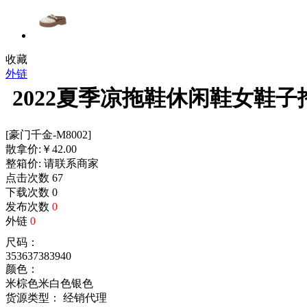
收藏
外链
2022夏季凉拖鞋休闲鞋女鞋
[豪门千金-M8002]
散拿价:
￥
42.00
整箱价:
请联系商家
点击次数
67
下载次数
0
发布次数
0
外链
0
尺码：
35
36
37
38
39
40
颜色：
米棕色
米白色
银色
货源类型： 经销代理