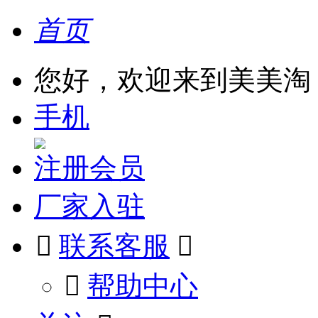
首页
您好，欢迎来到美美淘
手机
注册会员
厂家入驻

联系客服

󰅃
帮助中心