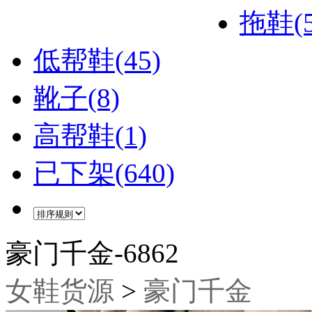
拖鞋(5
低帮鞋(45)
靴子(8)
高帮鞋(1)
已下架(640)
豪门千金-6862
女鞋货源
>
豪门千金