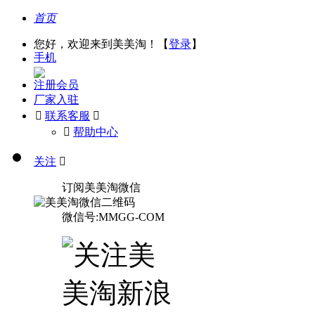
首页
您好，欢迎来到美美淘！【
登录
】
手机
注册会员
厂家入驻

联系客服

󰅃
帮助中心
关注

订阅美美淘微信
微信号:MMGG-COM