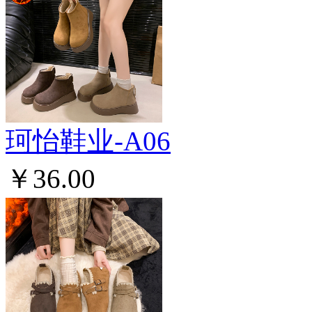
珂怡鞋业-A06
￥36.00