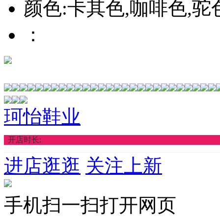
颜色:卡其色,咖啡色,驼
：
珂怡鞋业
开店时长:
进店逛逛
关注上新
手机扫一扫打开网页