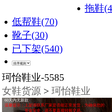
拖鞋(4
低帮鞋(70)
靴子(30)
已下架(540)
珂怡鞋业-5585
女鞋货源
>
珂怡鞋业
60天内无新款
温馨提示：上架请联系厂家是否能正常发货，为确保您的
资金安全，请不要直接转账交易。