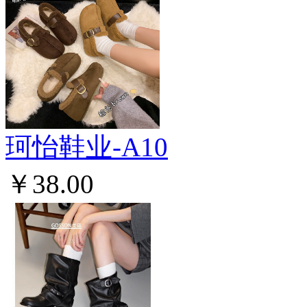
珂怡鞋业-A10
￥38.00