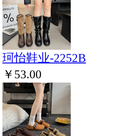
珂怡鞋业-2252B
￥53.00