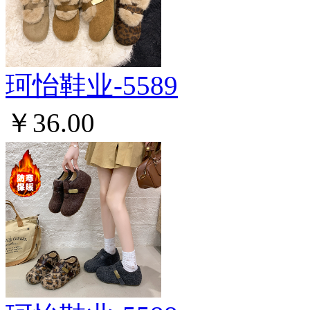
珂怡鞋业-5589
￥36.00