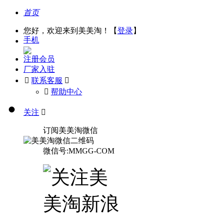
首页
您好，欢迎来到美美淘！【
登录
】
手机
注册会员
厂家入驻

联系客服

󰅃
帮助中心
关注

订阅美美淘微信
微信号:MMGG-COM