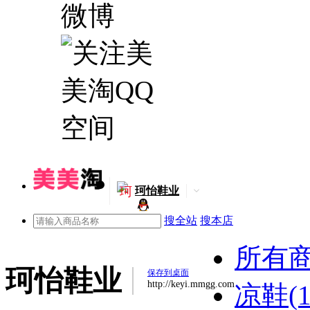
珂
珂怡鞋业
搜全站
搜本店
所有
珂怡鞋业
保存到桌面
http://keyi.mmgg.com
凉鞋(1