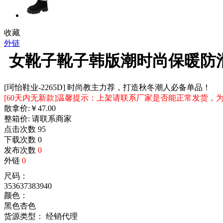
收藏
外链
女靴子靴子韩版潮时尚保暖防
[珂怡鞋业-2265D] 时尚教主力荐，打造秋冬潮人必备单品！
[60天内无新款]温馨提示：上架请联系厂家是否能正常发货
散拿价:
￥
47.00
整箱价:
请联系商家
点击次数
95
下载次数
0
发布次数
0
外链
0
尺码：
35
36
37
38
39
40
颜色：
黑色
杏色
货源类型： 经销代理