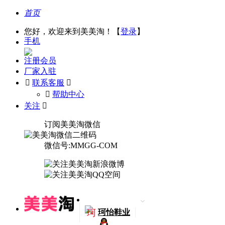
首页
您好，欢迎来到美美淘！【
登录
】
手机
注册会员
厂家入驻

联系客服

󰅃
帮助中心
关注

订阅美美淘微信
微信号:MMGG-COM
珂
珂怡鞋业