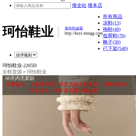
搜全站
搜本店
所有商品
凉鞋(13)
珂怡鞋业
保存到桌面
拖鞋(49)
http://keyi.mmgg.com
低帮鞋(70)
靴子(30)
已下架(540)
珂怡鞋业-2265D
女鞋货源
>
珂怡鞋业
60天内无新款
温馨提示：上架请联系厂家是否能正常发货，为确保您的
资金安全，请不要直接转账交易。