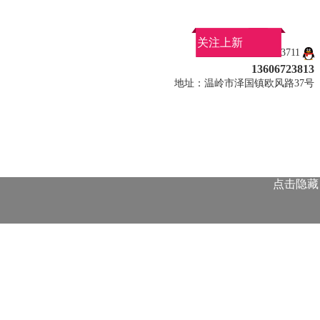
关注上新
QQ：767223711
13606723813
地址：温岭市泽国镇欧风路37号
点击隐藏