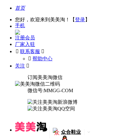
首页
您好，欢迎来到美美淘！【
登录
】
手机
注册会员
厂家入驻

联系客服

󰅃
帮助中心
关注

订阅美美淘微信
微信号:MMGG-COM
众
众合鞋业