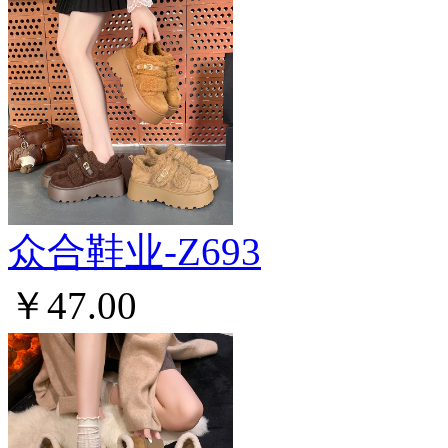
众合鞋业-Z693
￥47.00