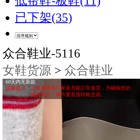
低帮鞋-板鞋(11)
已下架(35)
众合鞋业-5116
女鞋货源
>
众合鞋业
60天内无新款
温馨提示：上架请联系厂家是否能正常发货，为确保您的
资金安全，请不要直接转账交易。