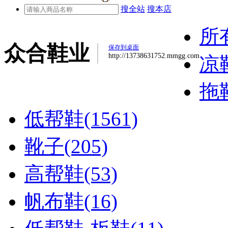
搜全站
搜本店
所
众合鞋业
保存到桌面
http://13738631752.mmgg.com
凉鞋
拖鞋
低帮鞋(1561)
靴子(205)
高帮鞋(53)
帆布鞋(16)