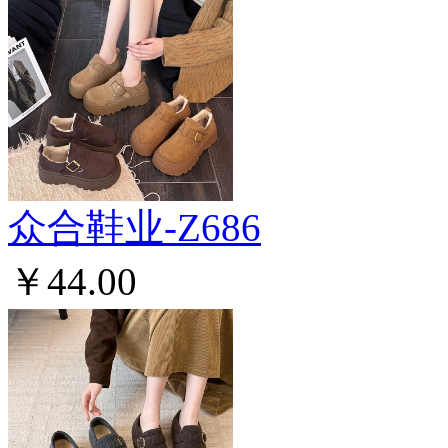
众合鞋业-Z686
￥44.00