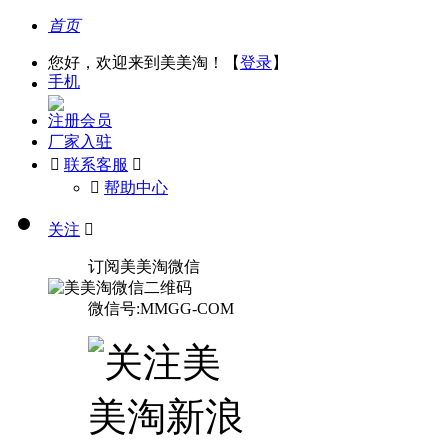
首页
您好，欢迎来到美美淘！【
登录
】
手机
注册会员
厂家入驻

联系客服

󰅃
帮助中心
关注

订阅美美淘微信
微信号:MMGG-COM