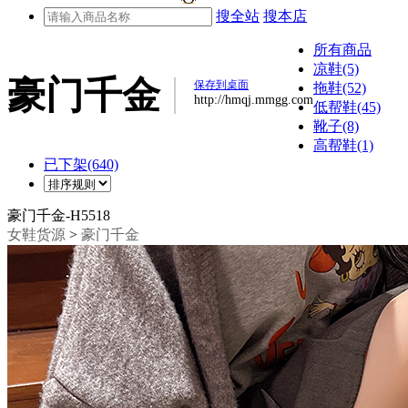
搜全站
搜本店
所有商品
凉鞋(5)
豪门千金
保存到桌面
拖鞋(52)
http://hmqj.mmgg.com
低帮鞋(45)
靴子(8)
高帮鞋(1)
已下架(640)
豪门千金-H5518
女鞋货源
>
豪门千金