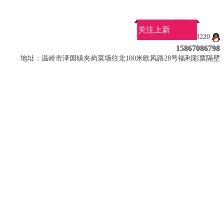
关注上新
QQ：907858220
15867086798
地址：温岭市泽国镇夹屿菜场往北100米欧风路28号福利彩票隔壁