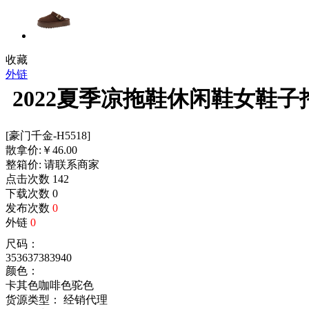
收藏
外链
2022夏季凉拖鞋休闲鞋女鞋
[豪门千金-H5518]
散拿价:
￥
46.00
整箱价:
请联系商家
点击次数
142
下载次数
0
发布次数
0
外链
0
尺码：
35
36
37
38
39
40
颜色：
卡其色
咖啡色
驼色
货源类型： 经销代理