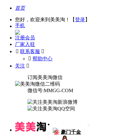
首页
您好，欢迎来到美美淘！【
登录
】
手机
注册会员
厂家入驻

联系客服

󰅃
帮助中心
关注

订阅美美淘微信
微信号:MMGG-COM
豪
豪门千金