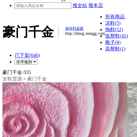
搜全站
搜本店
所有商品
凉鞋(5)
豪门千金
保存到桌面
拖鞋(52)
http://hmqj.mmgg.com
低帮鞋(45)
靴子(8)
高帮鞋(1)
已下架(640)
豪门千金-555
女鞋货源
>
豪门千金