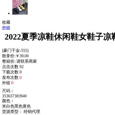
收藏
外链
2022夏季凉鞋休闲鞋女鞋子
[豪门千金-555]
散拿价:
￥
39.00
整箱价:
请联系商家
点击次数
92
下载次数
0
发布次数
0
外链
0
尺码：
35
36
37
38
39
40
颜色：
米白色
黑色
黄色
货源类型： 经销代理