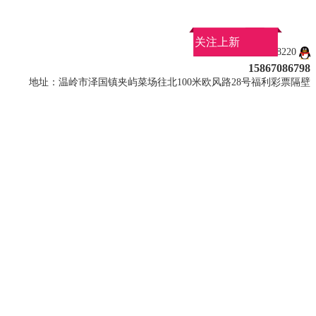
关注上新
QQ：907858220
15867086798
地址：温岭市泽国镇夹屿菜场往北100米欧风路28号福利彩票隔壁