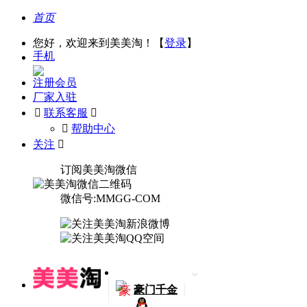
首页
您好，欢迎来到美美淘！【
登录
】
手机
注册会员
厂家入驻

联系客服

󰅃
帮助中心
关注

订阅美美淘微信
微信号:MMGG-COM
豪
豪门千金