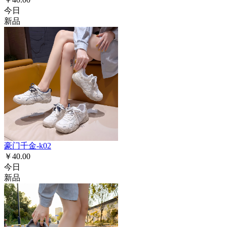
今日
新品
豪门千金-k02
￥40.00
今日
新品