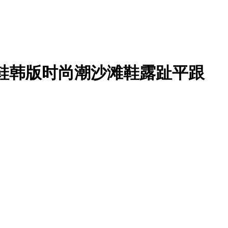
凉鞋韩版时尚潮沙滩鞋露趾平跟