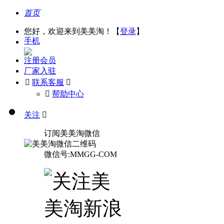
首页
您好，欢迎来到美美淘！【
登录
】
手机
注册会员
厂家入驻

联系客服

󰅃
帮助中心
关注

订阅美美淘微信
微信号:MMGG-COM