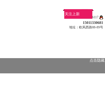
关注上新
QQ：275096117
15011330681
地址：欧风西路88-89号
点击隐藏