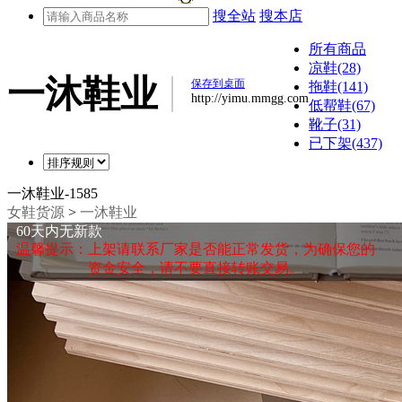
搜全站
搜本店
所有商品
凉鞋(28)
一沐鞋业
保存到桌面
拖鞋(141)
http://yimu.mmgg.com
低帮鞋(67)
靴子(31)
已下架(437)
一沐鞋业-1585
女鞋货源
>
一沐鞋业
60天内无新款
温馨提示：上架请联系厂家是否能正常发货，为确保您的
资金安全，请不要直接转账交易。