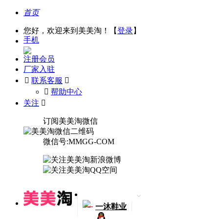
首页
您好，欢迎来到美美淘！【
登录
】
手机
注册会员
厂家入驻

联系客服

󰅃
帮助中心
关注

订阅美美淘微信
微信号:MMGG-COM
一
一沐鞋业