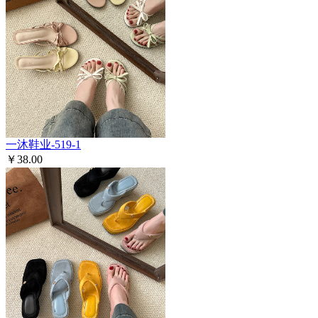
一沐鞋业-519-1
￥38.00