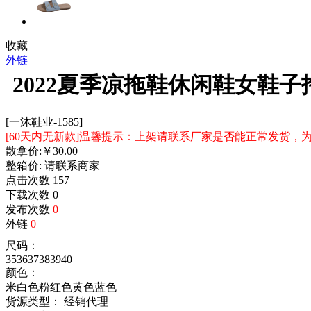
收藏
外链
2022夏季凉拖鞋休闲鞋女鞋
[一沐鞋业-1585]
[60天内无新款]温馨提示：上架请联系厂家是否能正常发货
散拿价:
￥
30.00
整箱价:
请联系商家
点击次数
157
下载次数
0
发布次数
0
外链
0
尺码：
35
36
37
38
39
40
颜色：
米白色
粉红色
黄色
蓝色
货源类型： 经销代理