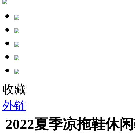
收藏
外链
2022夏季凉拖鞋休