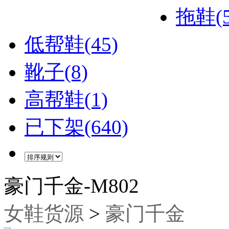
拖鞋(5
低帮鞋(45)
靴子(8)
高帮鞋(1)
已下架(640)
豪门千金-M802
女鞋货源
>
豪门千金