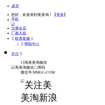
首页
您好，欢迎来到美美淘！【
登录
】
手机
注册会员
厂家入驻

联系客服

󰅃
帮助中心
关注

订阅美美淘微信
微信号:MMGG-COM