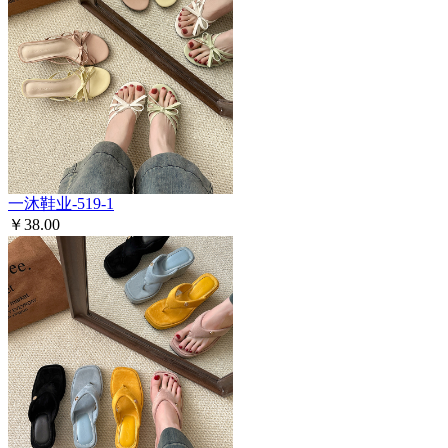
一沐鞋业-519-1
￥38.00