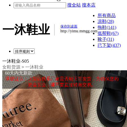
搜全站
搜本店
所有商品
凉鞋(28)
一沐鞋业
保存到桌面
拖鞋(141)
http://yimu.mmgg.com
低帮鞋(67)
靴子(31)
已下架(437)
一沐鞋业-S05
女鞋货源
>
一沐鞋业
60天内无新款
温馨提示：上架请联系厂家是否能正常发货，为确保您的
资金安全，请不要直接转账交易。