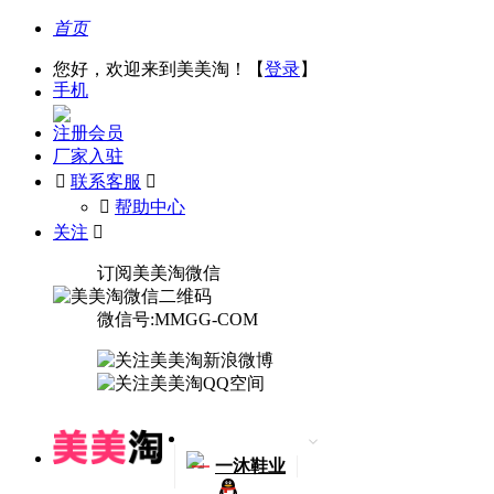
首页
您好，欢迎来到美美淘！【
登录
】
手机
注册会员
厂家入驻

联系客服

󰅃
帮助中心
关注

订阅美美淘微信
微信号:MMGG-COM
一
一沐鞋业