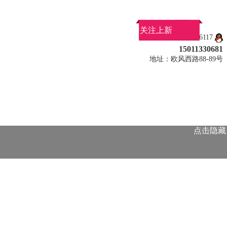
关注上新
QQ：275096117
15011330681
地址：欧风西路88-89号
点击隐藏