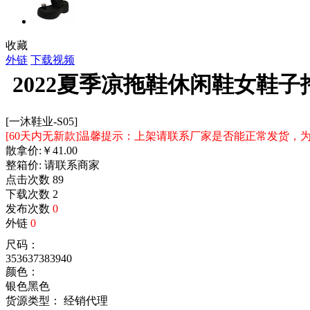
收藏
外链
下载视频
2022夏季凉拖鞋休闲鞋女鞋
[一沐鞋业-S05]
[60天内无新款]温馨提示：上架请联系厂家是否能正常发货
散拿价:
￥
41.00
整箱价:
请联系商家
点击次数
89
下载次数
2
发布次数
0
外链
0
尺码：
35
36
37
38
39
40
颜色：
银色
黑色
货源类型： 经销代理