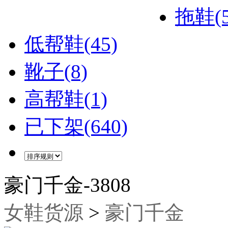
拖鞋(5
低帮鞋(45)
靴子(8)
高帮鞋(1)
已下架(640)
豪门千金-3808
女鞋货源
>
豪门千金