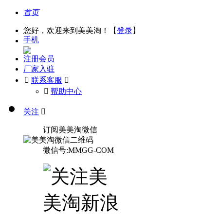
首页
您好，欢迎来到美美淘！【
登录
】
手机
注册会员
厂家入驻

联系客服

󰅃
帮助中心
关注

订阅美美淘微信
微信号:MMGG-COM