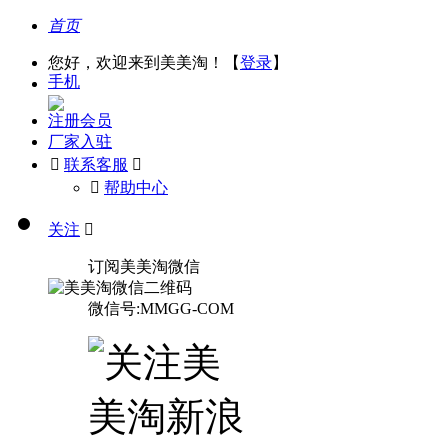
首页
您好，欢迎来到美美淘！【
登录
】
手机
注册会员
厂家入驻

联系客服

󰅃
帮助中心
关注

订阅美美淘微信
微信号:MMGG-COM