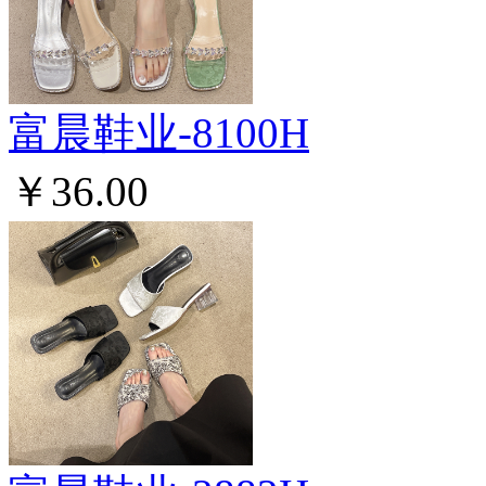
富晨鞋业-8100H
￥36.00