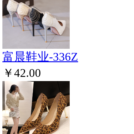
富晨鞋业-336Z
￥42.00