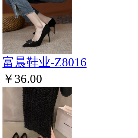
富晨鞋业-Z8016
￥36.00