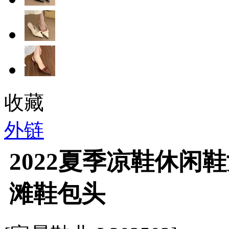
收藏
外链
2022夏季凉鞋休闲
滩鞋包头