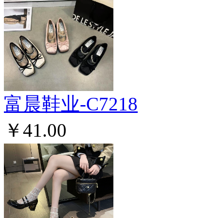
富晨鞋业-C7218
￥41.00