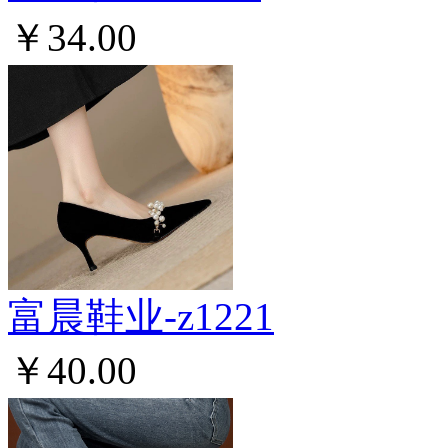
￥34.00
富晨鞋业-z1221
￥40.00