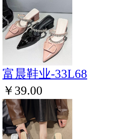
富晨鞋业-33L68
￥39.00