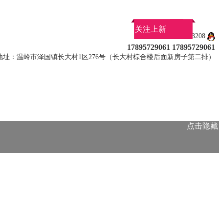
关注上新
QQ：3228763208
17895729061 17895729061
地址：温岭市泽国镇长大村1区276号（长大村棕合楼后面新房子第二排）
点击隐藏