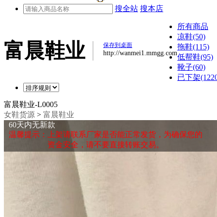
搜全站
搜本店
所有商品
凉鞋(50)
富晨鞋业
保存到桌面
拖鞋(115)
http://wanmei1.mmgg.com
低帮鞋(95)
靴子(60)
已下架(1220
富晨鞋业-L0005
女鞋货源
>
富晨鞋业
60天内无新款
温馨提示：上架请联系厂家是否能正常发货，为确保您的
资金安全，请不要直接转账交易。