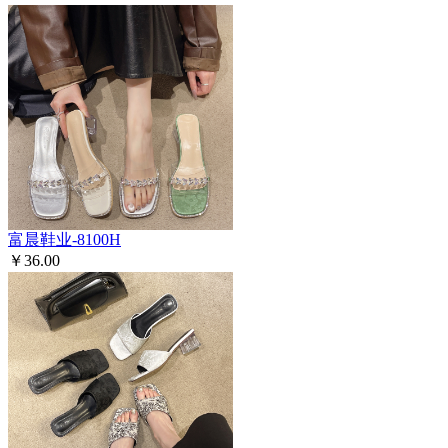
富晨鞋业-8100H
￥36.00