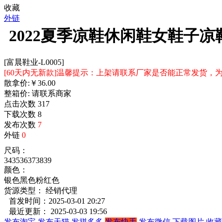
收藏
外链
2022夏季凉鞋休闲鞋女鞋子
[富晨鞋业-L0005]
[60天内无新款]温馨提示：上架请联系厂家是否能正常发货
散拿价:
￥
36.00
整箱价:
请联系商家
点击次数
317
下载次数
8
发布次数
7
外链
0
尺码：
34
35
36
37
38
39
颜色：
银色
黑色
粉红色
货源类型： 经销代理
首发时间：2025-03-01 20:27
最近更新： 2025-03-03 19:56
发布淘宝
发布天猫
发拼多多
发布快手
发布微信
下载图片
收藏