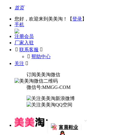
首页
您好，欢迎来到美美淘！【
登录
】
手机
注册会员
厂家入驻

联系客服

󰅃
帮助中心
关注

订阅美美淘微信
微信号:MMGG-COM
富
富晨鞋业