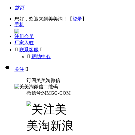
首页
您好，欢迎来到美美淘！【
登录
】
手机
注册会员
厂家入驻

联系客服

󰅃
帮助中心
关注

订阅美美淘微信
微信号:MMGG-COM